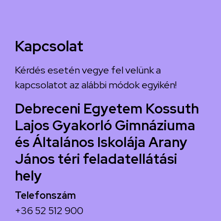
Kapcsolat
Kérdés esetén vegye fel velünk a
kapcsolatot az alábbi módok egyikén!
Debreceni Egyetem Kossuth
Lajos Gyakorló Gimnáziuma
és Általános Iskolája Arany
János téri feladatellátási
hely
Telefonszám
+36 52 512 900