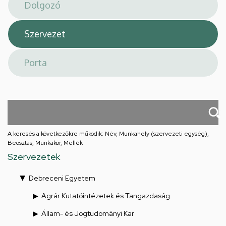
téri
feladatellátási
hely
A keresés a következőkre működik: Név, Munkahely (szervezeti egység),
Beosztás, Munkakör, Mellék
Szervezetek
Debreceni Egyetem
Agrár Kutatóintézetek és Tangazdaság
Állam- és Jogtudományi Kar