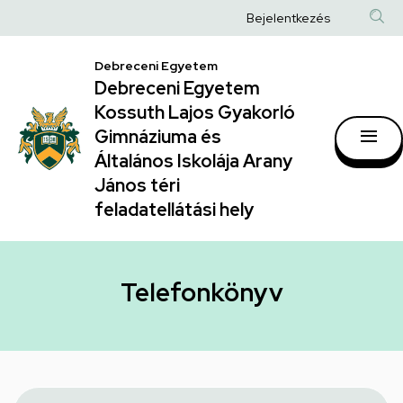
Telefonkönyv
Ugrás
Anonim
Bejelentkezés
a
|
Felhasználói
tartalomra
Debreceni Egyetem
Debreceni
fiók
Debreceni Egyetem
Egyetem
menüje
Kossuth Lajos Gyakorló
Kossuth
Gimnáziuma és
Általános Iskolája Arany
Lajos
János téri
Gyakorló
feladatellátási hely
Gimnáziuma
és
Általános
Telefonkönyv
Iskolája
Arany
János