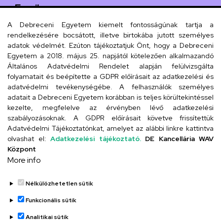
Email
arany.titkarsag@arany-alt.unideb.hu
A Debreceni Egyetem kiemelt fontosságúnak tartja a
rendelkezésére bocsátott, illetve birtokába jutott személyes
Cím
adatok védelmét. Ezúton tájékoztatjuk Önt, hogy a Debreceni
Egyetem a 2018. május 25. napjától kötelezően alkalmazandó
4026 Debrecen, Arany János tér 1.
Általános Adatvédelmi Rendelet alapján felülvizsgálta
folyamatait és beépítette a GDPR előírásait az adatkezelési és
adatvédelmi tevékenységébe. A felhasználók személyes
adatait a Debreceni Egyetem korábban is teljes körültekintéssel
Szervezeti telefonkönyv
kezelte, megfelelve az érvényben lévő adatkezelési
szabályozásoknak. A GDPR előírásait követve frissítettük
Adatvédelmi Tájékoztatónkat, amelyet az alábbi linkre kattintva
olvashat el:
Adatkezelési tájékoztató.
DE Kancellária WAV
UD telefonkönyv
Központ
More info
Nélkülözhetetlen sütik
Funkcionális sütik
Analitikai sütik