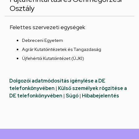
Osztály
Felettes szervezeti egységek
Debreceni Egyetem
Agrár Kutatóintézetek és Tangazdaság
Újfehértói Kutatóintézet (ÚJKI)
Dolgozói adatmódosítás igénylése a DE
telefonkönyvében
|
Külső személyek rögzítése a
DE telefonkönyvében
|
Súgó
|
Hibabejelentés