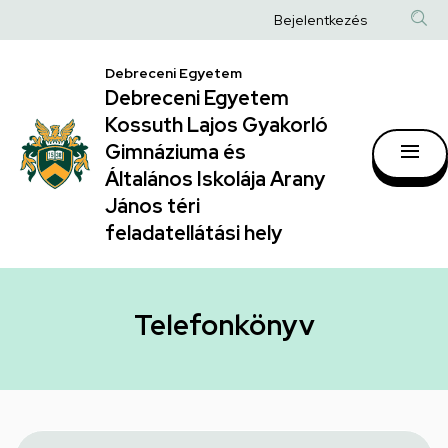
Telefonkönyv
Ugrás
Anonim
Bejelentkezés
a
|
Felhasználói
tartalomra
Debreceni Egyetem
Debreceni
fiók
Debreceni Egyetem
Egyetem
menüje
Kossuth Lajos Gyakorló
Kossuth
Gimnáziuma és
Általános Iskolája Arany
Lajos
János téri
Gyakorló
feladatellátási hely
Gimnáziuma
és
Általános
Telefonkönyv
Iskolája
Arany
János