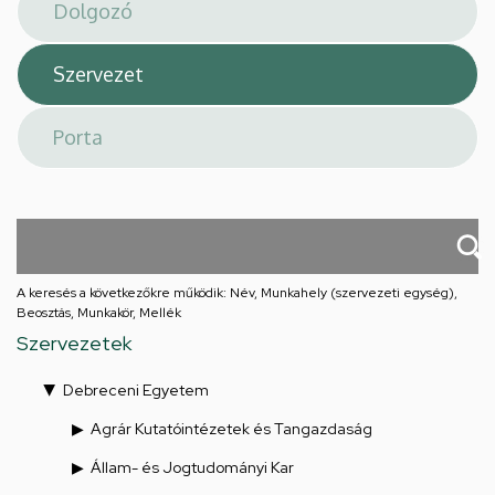
téri
feladatellátási
hely
A keresés a következőkre működik: Név, Munkahely (szervezeti egység),
Beosztás, Munkakör, Mellék
Szervezetek
Debreceni Egyetem
Agrár Kutatóintézetek és Tangazdaság
Állam- és Jogtudományi Kar