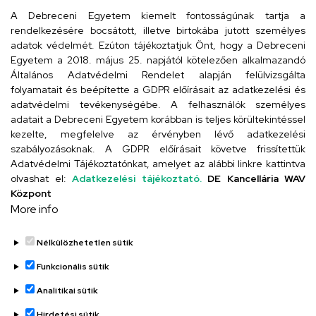
arany.titkarsag@arany-alt.unideb.hu
A Debreceni Egyetem kiemelt fontosságúnak tartja a
rendelkezésére bocsátott, illetve birtokába jutott személyes
Cím
adatok védelmét. Ezúton tájékoztatjuk Önt, hogy a Debreceni
Egyetem a 2018. május 25. napjától kötelezően alkalmazandó
4026 Debrecen, Arany János tér 1.
Általános Adatvédelmi Rendelet alapján felülvizsgálta
folyamatait és beépítette a GDPR előírásait az adatkezelési és
adatvédelmi tevékenységébe. A felhasználók személyes
adatait a Debreceni Egyetem korábban is teljes körültekintéssel
Szervezeti telefonkönyv
kezelte, megfelelve az érvényben lévő adatkezelési
szabályozásoknak. A GDPR előírásait követve frissítettük
Adatvédelmi Tájékoztatónkat, amelyet az alábbi linkre kattintva
olvashat el:
Adatkezelési tájékoztató.
DE Kancellária WAV
UD telefonkönyv
Központ
More info
Nélkülözhetetlen sütik
Funkcionális sütik
Analitikai sütik
Adatvédelem
Hirdetési sütik