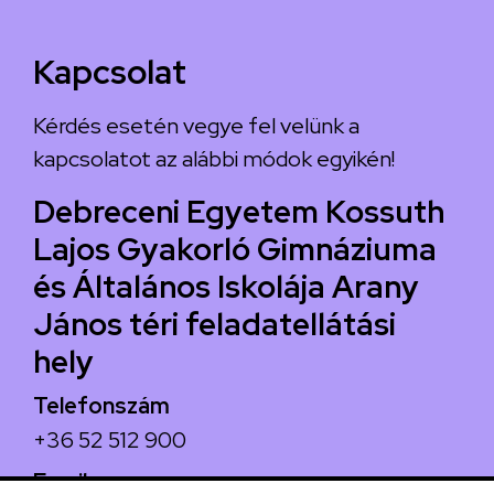
Kapcsolat
Kérdés esetén vegye fel velünk a
kapcsolatot az alábbi módok egyikén!
Debreceni Egyetem Kossuth
Lajos Gyakorló Gimnáziuma
és Általános Iskolája Arany
János téri feladatellátási
hely
Telefonszám
+36 52 512 900
Email