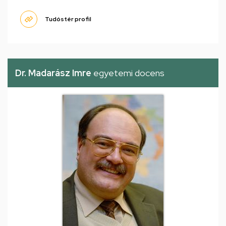
Tudóstér profil
Dr. Madarász Imre
egyetemi docens