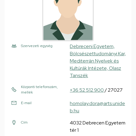
Debreceni Egyetem,
Szervezeti egység
Bölcsészettudományi Kar,
Mediterrán Nyelvek és
Kultúrák Intézete, Olasz
Tanszék
Központi telefonszám,
+36 52 512 900
/ 27027
mellék
homolay.dora@arts.unide
E-mail
b.hu
4032 Debrecen Egyetem
Cím
tér 1