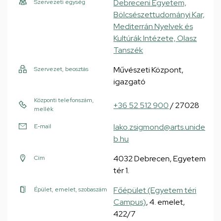
Debreceni Egyetem,
Szervezeti egység
Bölcsészettudományi Kar,
Mediterrán Nyelvek és
Kultúrák Intézete, Olasz
Tanszék
Művészeti Központ,
Szervezet, beosztás
igazgató
Központi telefonszám,
+36 52 512 900
/ 27028
mellék
lako.zsigmond@arts.unide
E-mail
b.hu
4032 Debrecen, Egyetem
Cím
tér 1.
Főépület (Egyetem téri
Épület, emelet, szobaszám
Campus)
, 4. emelet,
422/7