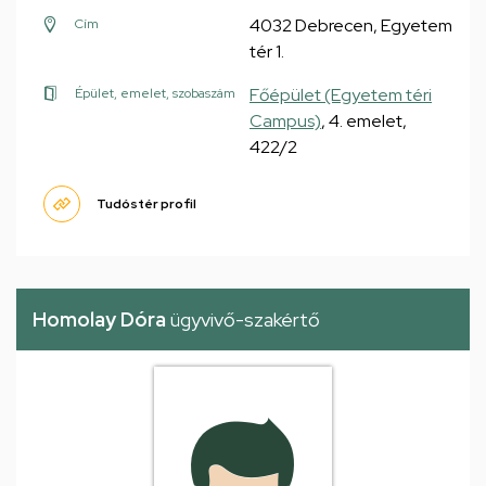
4032 Debrecen, Egyetem
Cím
tér 1.
Főépület (Egyetem téri
Épület, emelet, szobaszám
Campus)
, 4. emelet,
422/2
Tudóstér profil
Homolay Dóra
ügyvivő-szakértő