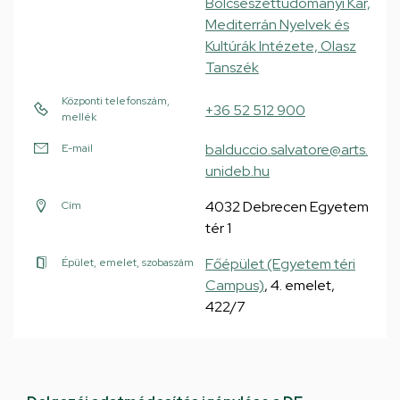
Bölcsészettudományi Kar,
Mediterrán Nyelvek és
Kultúrák Intézete, Olasz
Tanszék
Központi telefonszám,
+36 52 512 900
mellék
balduccio.salvatore@arts.
E-mail
unideb.hu
4032 Debrecen Egyetem
Cím
tér 1
Főépület (Egyetem téri
Épület, emelet, szobaszám
Campus)
, 4. emelet,
422/7