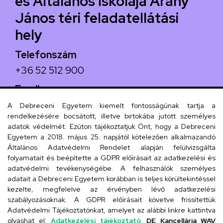
és Általános Iskolája Arany
János téri feladatellátási
hely
Telefonszám
+36 52 512 900
Email
arany.titkarsag@arany-alt.unideb.hu
A Debreceni Egyetem kiemelt fontosságúnak tartja a
rendelkezésére bocsátott, illetve birtokába jutott személyes
Cím
adatok védelmét. Ezúton tájékoztatjuk Önt, hogy a Debreceni
Egyetem a 2018. május 25. napjától kötelezően alkalmazandó
4026 Debrecen, Arany János tér 1.
Általános Adatvédelmi Rendelet alapján felülvizsgálta
folyamatait és beépítette a GDPR előírásait az adatkezelési és
adatvédelmi tevékenységébe. A felhasználók személyes
adatait a Debreceni Egyetem korábban is teljes körültekintéssel
Szervezeti telefonkönyv
kezelte, megfelelve az érvényben lévő adatkezelési
szabályozásoknak. A GDPR előírásait követve frissítettük
Adatvédelmi Tájékoztatónkat, amelyet az alábbi linkre kattintva
olvashat el:
Adatkezelési tájékoztató.
DE Kancellária WAV