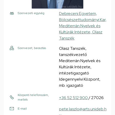
Debreceni Egyetem,
Szervezeti egység
Bölcsészettudományi Kar,
Mediterrán Nyelvek és
Kultúrák Intézete, Olasz
Tanszék
Olasz Tanszék,
Szervezet, beosztás
tanszékvezető
Mediterrán Nyelvek és
Kultúrák Intézete,
intézetigazgató
Idegennyelvi Központ,
mb. igazgató
Központi telefonszám,
+36 52 512 900
/ 27026
mellék
pete.laszlo@arts.unideb.h
E-mail