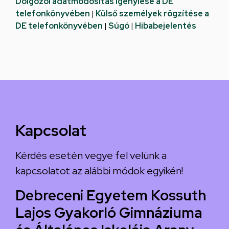
Dolgozói adatmódosítás igénylése a DE
telefonkönyvében
|
Külső személyek rögzítése a
DE telefonkönyvében
|
Súgó
|
Hibabejelentés
Kapcsolat
Kérdés esetén vegye fel velünk a
kapcsolatot az alábbi módok egyikén!
Debreceni Egyetem Kossuth
Lajos Gyakorló Gimnáziuma