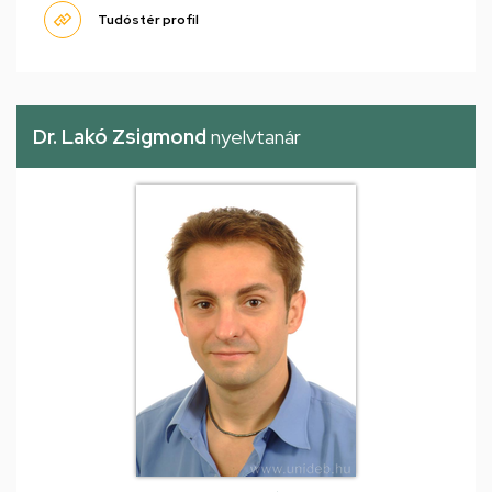
Tudóstér profil
Dr. Lakó Zsigmond
nyelvtanár