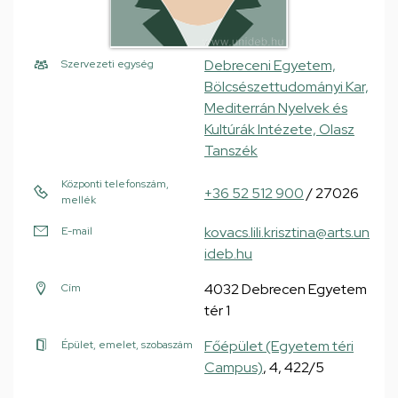
Debreceni Egyetem,
Szervezeti egység
Bölcsészettudományi Kar,
Mediterrán Nyelvek és
Kultúrák Intézete, Olasz
Tanszék
Központi telefonszám,
+36 52 512 900
/ 27026
mellék
kovacs.lili.krisztina@arts.un
E-mail
ideb.hu
4032 Debrecen Egyetem
Cím
tér 1
Főépület (Egyetem téri
Épület, emelet, szobaszám
Campus)
, 4, 422/5