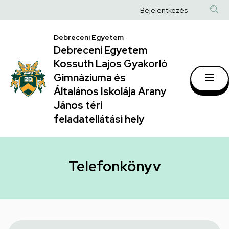
Telefonkönyv
Ugrás
Anonim
Bejelentkezés
a
|
Felhasználói
tartalomra
Debreceni Egyetem
Debreceni
fiók
Debreceni Egyetem
Egyetem
menüje
Kossuth Lajos Gyakorló
Kossuth
Gimnáziuma és
Általános Iskolája Arany
Lajos
János téri
Gyakorló
feladatellátási hely
Gimnáziuma
és
Általános
Telefonkönyv
Iskolája
Arany
János