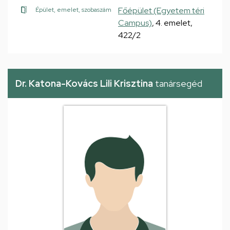
Főépület (Egyetem téri
Épület, emelet, szobaszám
Campus)
, 4. emelet,
422/2
Dr. Katona-Kovács Lili Krisztina
tanársegéd