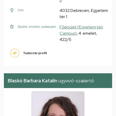
u
4032 Debrecen, Egyetem
Cím
tér 1.
Főépület (Egyetem téri
Épület, emelet, szobaszám
Campus)
, 4. emelet,
422/5
Tudóstér profil
Blaskó Barbara Katalin
ügyvivő-szakértő