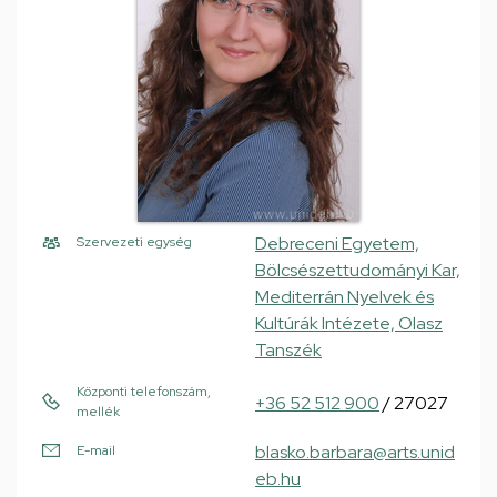
Debreceni Egyetem,
Szervezeti egység
Bölcsészettudományi Kar,
Mediterrán Nyelvek és
Kultúrák Intézete, Olasz
Tanszék
Központi telefonszám,
+36 52 512 900
/ 27027
mellék
blasko.barbara@arts.unid
E-mail
eb.hu