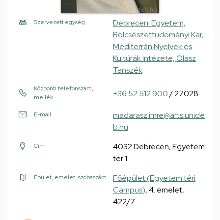
Debreceni Egyetem,
Szervezeti egység
Bölcsészettudományi Kar,
Mediterrán Nyelvek és
Kultúrák Intézete, Olasz
Tanszék
Központi telefonszám,
+36 52 512 900
/ 27028
mellék
madarasz.imre@arts.unide
E-mail
b.hu
4032 Debrecen, Egyetem
Cím
tér 1.
Főépület (Egyetem téri
Épület, emelet, szobaszám
Campus)
, 4. emelet,
422/7