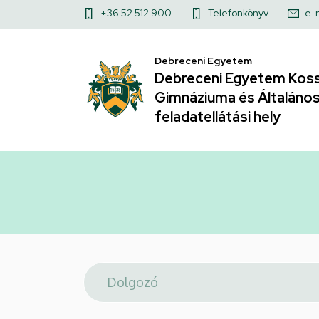
Telefonkönyv
Ugrás
Felső
+36 52 512 900
Telefonkönyv
e-
a
|
kapcsolat
tartalomra
Debreceni Egyetem
menü
Debreceni
Debreceni Egyetem Koss
Gimnáziuma és Általános 
Egyetem
feladatellátási hely
Kossuth
Lajos
Gyakorló
Gimnáziuma
és
Általános