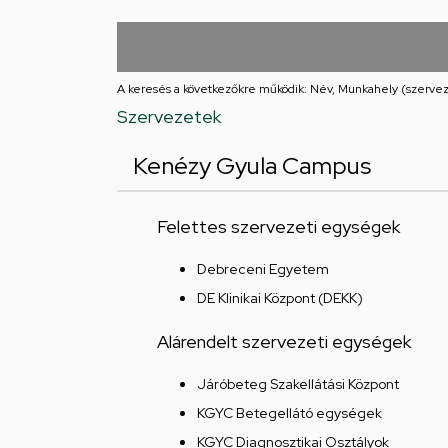
Iskolája
Arany
János
A keresés a következőkre működik: Név, Munkahely (szervez
Szervezetek
téri
Kenézy Gyula Campus
feladatellátási
hely
Felettes szervezeti egységek
Debreceni Egyetem
DE Klinikai Központ (DEKK)
Alárendelt szervezeti egységek
Járóbeteg Szakellátási Központ
KGYC Betegellátó egységek
KGYC Diagnosztikai Osztályok