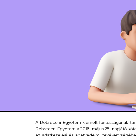
Kép
A Debreceni Egyetem kiemelt fontosságúnak tartja
Debreceni Egyetem a 2018. május 25. napjától köte
az adatkezelési és adatvédelmi tevékenységébe. 