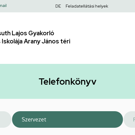
Felső
mail
DE
Feladatellátási helyek
navigáció
uth Lajos Gyakorló
Iskolája Arany János téri
Telefonkönyv