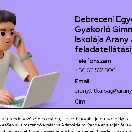
Debreceni Egy
Gyakorló Gimn
Iskolája Arany 
feladatellátási
Telefonszám
+36 52 512 900
Email
arany.titkarsag@arany
Cím
4026 Debrecen, Arany
 a rendelkezésére bocsátott, illetve birtokába jutott személyes 
lezően alkalmazandó Általános Adatvédelmi Rendelet alapján felülviz
A felhasználók személyes adatait a Debreceni Egyetem korábban i