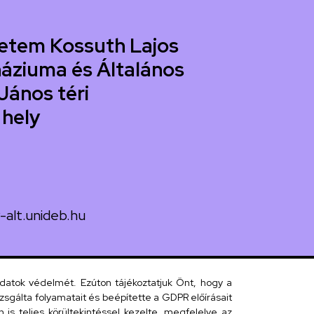
etem Kossuth Lajos
áziuma és Általános
János téri
 hely
-alt.unideb.hu
 János tér 1.
adatok védelmét. Ezúton tájékoztatjuk Önt, hogy a
sgálta folyamatait és beépítette a GDPR előírásait
s teljes körültekintéssel kezelte, megfelelve az