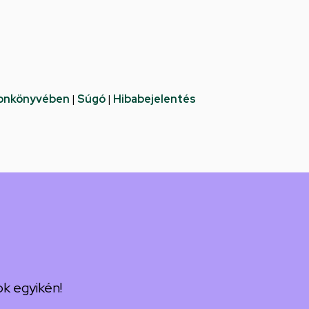
fonkönyvében
|
Súgó
|
Hibabejelentés
k egyikén!