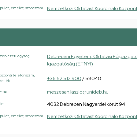
Nemzetközi Oktatást Koordináló Központ
pület, emelet, szobaszám
Debreceni Egyetem, Oktatási Főigazgató
zervezeti egység
Igazgatóság (ETNYI)
özponti telefonszám,
+36 52 512 900
/ 58040
ellék
meszesan.laszlo@unideb.hu
-mail
4032 Debrecen Nagyerdei körút 94
Cím
Nemzetközi Oktatást Koordináló Központ
pület, emelet, szobaszám