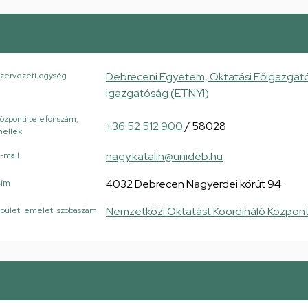
Debreceni Egyetem, Oktatási Főigazgató
zervezeti egység
Igazgatóság (ETNYI)
özponti telefonszám,
+36 52 512 900
/ 58028
ellék
nagy.katalin@unideb.hu
-mail
4032 Debrecen Nagyerdei körút 94
Cím
Nemzetközi Oktatást Koordináló Központ
pület, emelet, szobaszám