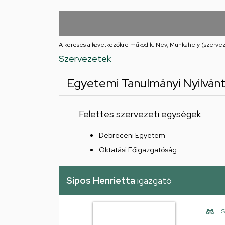
Iskolája
Arany
János
A keresés a következőkre működik: Név, Munkahely (szervez
Szervezetek
téri
Egyetemi Tanulmányi Nyilvánt
feladatellátási
hely
Felettes szervezeti egységek
Debreceni Egyetem
Oktatási Főigazgatóság
Sipos Henrietta
igazgató
S