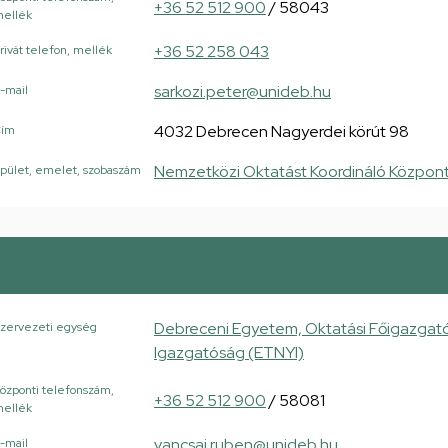
+36 52 512 900
/ 58043
ellék
+36 52 258 043
rivát telefon, mellék
sarkozi.peter@unideb.hu
-mail
4032 Debrecen Nagyerdei körút 98
Cím
Nemzetközi Oktatást Koordináló Központ
pület, emelet, szobaszám
Debreceni Egyetem, Oktatási Főigazgató
zervezeti egység
Igazgatóság (ETNYI)
özponti telefonszám,
+36 52 512 900
/ 58081
ellék
vancsai.ruben@unideb.hu
-mail