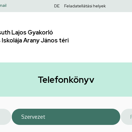
Felső
mail
DE
Feladatellátási helyek
navigáció
uth Lajos Gyakorló
Iskolája Arany János téri
Telefonkönyv