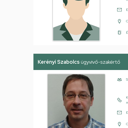
E
É
Kerényi Szabolcs
ügyvivő-szakértő
S
K
m
E