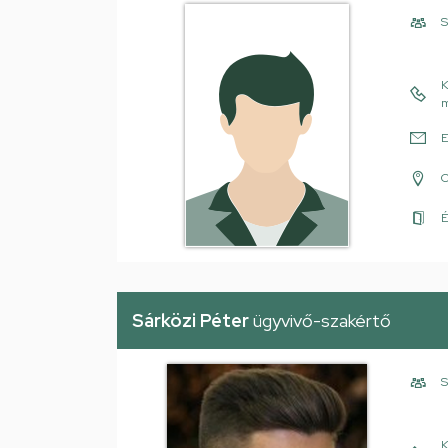
S
K
m
E
É
Sárközi Péter
ügyvivő-szakértő
S
K