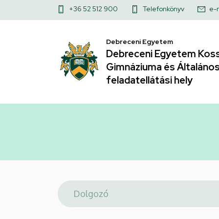
Telefonkönyv
Ugrás
Felső
+36 52 512 900
Telefonkönyv
e-
a
|
kapcsolat
tartalomra
Debreceni Egyetem
menü
Debreceni
Debreceni Egyetem Koss
Gimnáziuma és Általános 
Egyetem
feladatellátási hely
Kossuth
Lajos
Gyakorló
Gimnáziuma
és
Általános