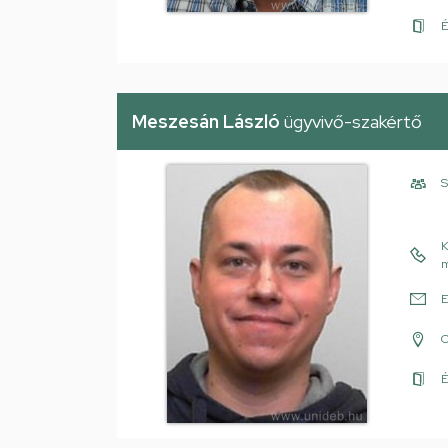
É
Meszesán László
ügyvivő-szakértő
S
K
m
E
É