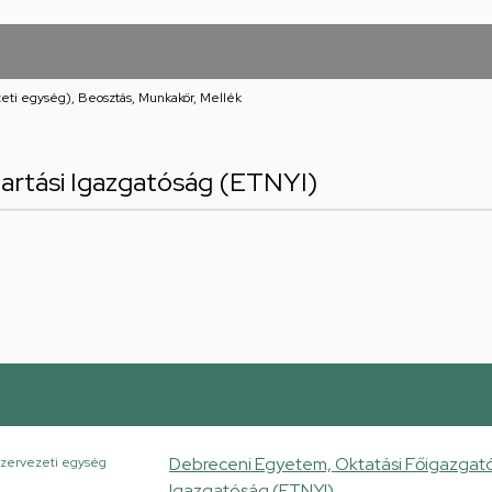
eti egység), Beosztás, Munkakör, Mellék
artási Igazgatóság (ETNYI)
Debreceni Egyetem, Oktatási Főigazgató
zervezeti egység
Igazgatóság (ETNYI)