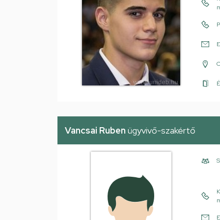
m
P
E
É
Vancsai Ruben
ügyvivő-szakértő
S
K
m
E