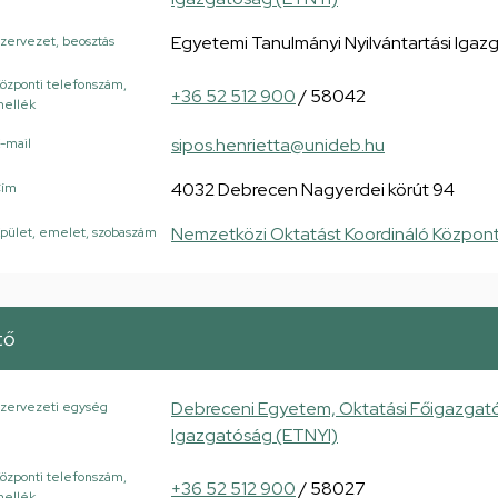
Egyetemi Tanulmányi Nyilvántartási Igaz
zervezet, beosztás
özponti telefonszám,
+36 52 512 900
/ 58042
ellék
sipos.henrietta@unideb.hu
-mail
4032 Debrecen Nagyerdei körút 94
Cím
Nemzetközi Oktatást Koordináló Központ
pület, emelet, szobaszám
tő
Debreceni Egyetem, Oktatási Főigazgató
zervezeti egység
Igazgatóság (ETNYI)
özponti telefonszám,
+36 52 512 900
/ 58027
ellék