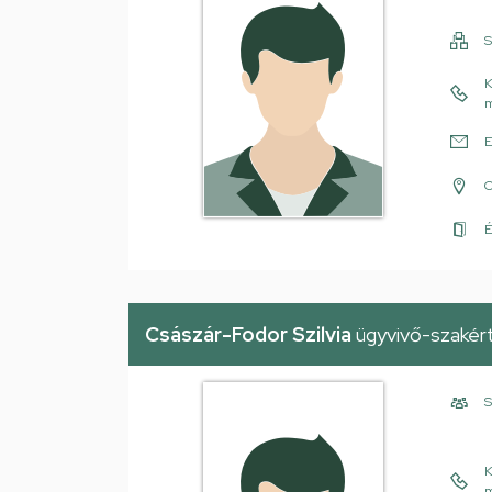
S
K
m
E
É
Császár-Fodor Szilvia
ügyvivő-szakér
S
K
m