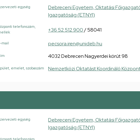
Debreceni Egyetem, Oktatási Főigazgató
zervezeti egység
Igazgatóság (ETNYI)
özponti telefonszám,
+36 52 512 900
/ 58041
ellék
pecsora.iren@unideb.hu
-mail
4032 Debrecen Nagyerdei körút 98
Cím
Nemzetközi Oktatást Koordináló Központ
pület, emelet, szobaszám
Debreceni Egyetem, Oktatási Főigazgató
zervezeti egység
Igazgatóság (ETNYI)
özponti telefonszám,