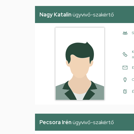
Nagy Katalin
ügyvivő-szakértő
S
K
m
E
É
Pecsora Irén
ügyvivő-szakértő