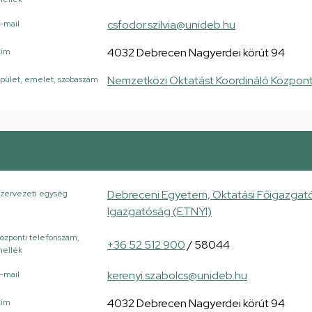
csfodor.szilvia@unideb.hu
-mail
4032 Debrecen Nagyerdei körút 94
Cím
Nemzetközi Oktatást Koordináló Központ
pület, emelet, szobaszám
Debreceni Egyetem, Oktatási Főigazgató
zervezeti egység
Igazgatóság (ETNYI)
özponti telefonszám,
+36 52 512 900
/ 58044
ellék
kerenyi.szabolcs@unideb.hu
-mail
4032 Debrecen Nagyerdei körút 94
Cím