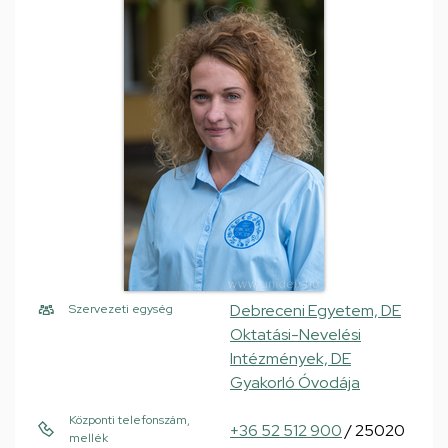
Debreceni Egyetem, DE
Szervezeti egység
Oktatási-Nevelési
Intézmények, DE
Gyakorló Óvodája
Központi telefonszám,
+36 52 512 900
/ 25020
mellék