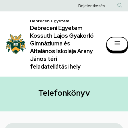
Telefonkönyv
Ugrás
Anonim
Bejelentkezés
a
|
Felhasználói
tartalomra
Debreceni Egyetem
Debreceni
fiók
Debreceni Egyetem
Egyetem
menüje
Kossuth Lajos Gyakorló
Kossuth
Gimnáziuma és
Általános Iskolája Arany
Lajos
János téri
Gyakorló
feladatellátási hely
Gimnáziuma
és
Általános
Telefonkönyv
Iskolája
Arany
János