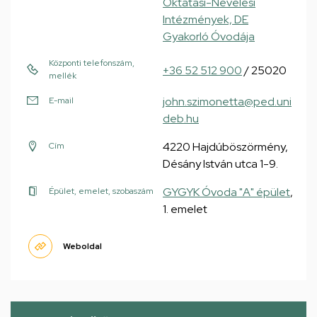
Oktatási-Nevelési
Intézmények, DE
Gyakorló Óvodája
Központi telefonszám,
+36 52 512 900
/ 25020
mellék
john.szimonetta@ped.uni
E-mail
deb.hu
4220 Hajdúböszörmény,
Cím
Désány István utca 1-9.
GYGYK Óvoda "A" épület
,
Épület, emelet, szobaszám
1. emelet
Weboldal