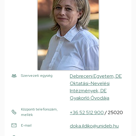
Debreceni Egyetem, DE
Szervezeti egység
Oktatási-Nevelési
Intézmények, DE
Gyakorló Óvodája
Központi telefonszám,
+36 52 512 900
/ 25020
mellék
doka.ildiko@unideb.hu
E-mail