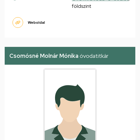
földszint
Weboldal
Csomósné Molnár Mónika
óvodatitkár