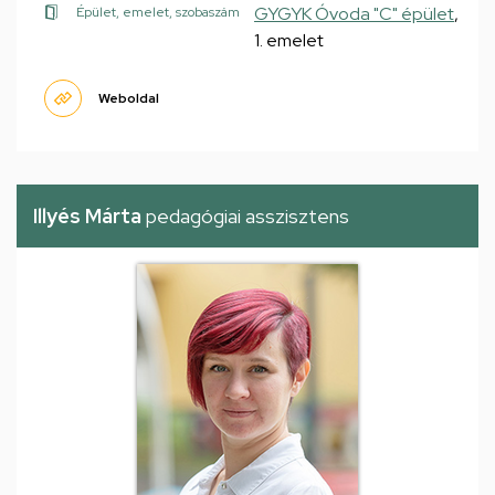
GYGYK Óvoda "C" épület
,
Épület, emelet, szobaszám
1. emelet
Weboldal
Illyés Márta
pedagógiai asszisztens