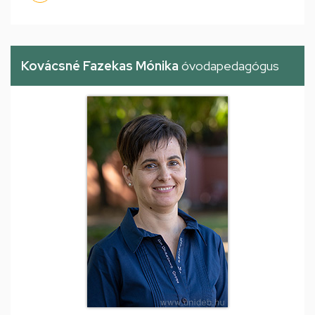
Kovácsné Fazekas Mónika
óvodapedagógus