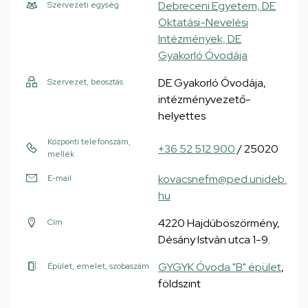
Debreceni Egyetem, DE
Szervezeti egység
Oktatási-Nevelési
Intézmények, DE
Gyakorló Óvodája
DE Gyakorló Óvodája,
Szervezet, beosztás
intézményvezető-
helyettes
Központi telefonszám,
+36 52 512 900
/ 25020
mellék
kovacsnefm@ped.unideb.
E-mail
hu
4220 Hajdúböszörmény,
Cím
Désány István utca 1-9.
GYGYK Óvoda "B" épület
,
Épület, emelet, szobaszám
földszint