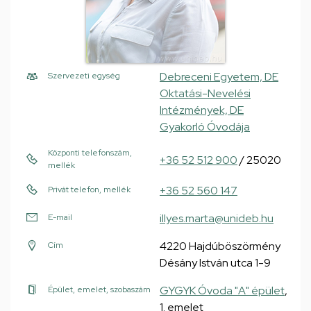
Debreceni Egyetem, DE
Szervezeti egység
Oktatási-Nevelési
Intézmények, DE
Gyakorló Óvodája
Központi telefonszám,
+36 52 512 900
/ 25020
mellék
+36 52 560 147
Privát telefon, mellék
illyes.marta@unideb.hu
E-mail
4220 Hajdúböszörmény
Cím
Désány István utca 1-9
GYGYK Óvoda "A" épület
,
Épület, emelet, szobaszám
1. emelet