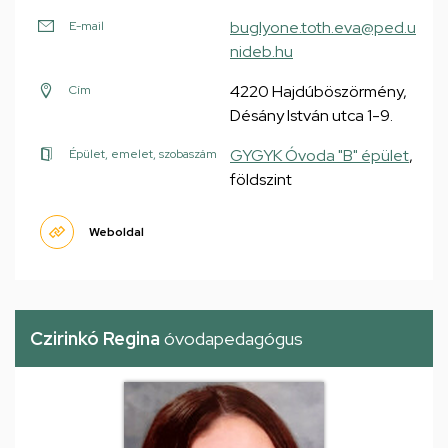
buglyone.toth.eva@ped.u
E-mail
nideb.hu
4220 Hajdúböszörmény,
Cím
Désány István utca 1-9.
GYGYK Óvoda "B" épület
,
Épület, emelet, szobaszám
földszint
Weboldal
Czirinkó Regina
óvodapedagógus