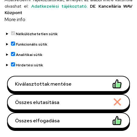
olvashat el:
Adatkezelési tájékoztató.
DE Kancellária WAV
Központ
More info
Kapcsolat
Nélkülözhetetlen sütik
Kérdés esetén vegye fel velünk a
Funkcionális sütik
kapcsolatot az alábbi módok egyikén!
Analitikai sütik
Debreceni Egyetem Kossuth
Hirdetési sütik
Lajos Gyakorló Gimnáziuma
Kiválasztottak mentése
és Általános Iskolája Arany
János téri feladatellátási
Összes elutasítása
hely
Telefonszám
Összes elfogadása
+36 52 512 900
Withdraw consent