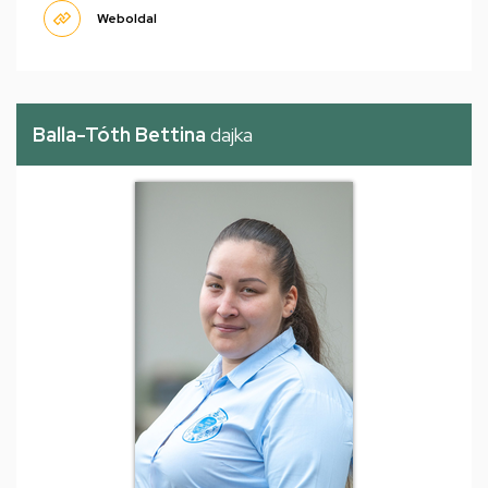
Weboldal
Balla-Tóth Bettina
dajka