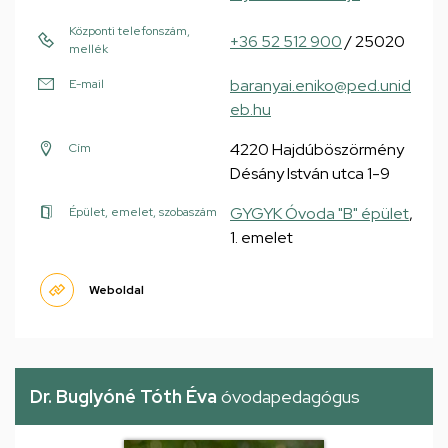
Központi telefonszám,
+36 52 512 900
/ 25020
mellék
baranyai.eniko@ped.unid
E-mail
eb.hu
4220 Hajdúböszörmény
Cím
Désány István utca 1-9
GYGYK Óvoda "B" épület
,
Épület, emelet, szobaszám
1. emelet
Weboldal
Dr. Buglyóné Tóth Éva
óvodapedagógus