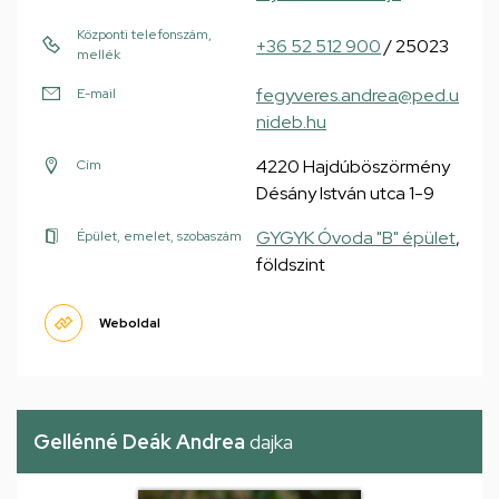
Központi telefonszám,
+36 52 512 900
/ 25023
mellék
fegyveres.andrea@ped.u
E-mail
nideb.hu
4220 Hajdúböszörmény
Cím
Désány István utca 1-9
GYGYK Óvoda "B" épület
,
Épület, emelet, szobaszám
földszint
Weboldal
Gellénné Deák Andrea
dajka