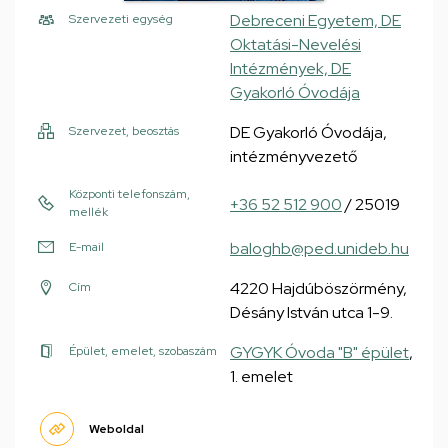
Debreceni Egyetem, DE
Szervezeti egység
Oktatási-Nevelési
Intézmények, DE
Gyakorló Óvodája
DE Gyakorló Óvodája,
Szervezet, beosztás
intézményvezető
Központi telefonszám,
+36 52 512 900
/ 25019
mellék
baloghb@ped.unideb.hu
E-mail
4220 Hajdúböszörmény,
Cím
Désány István utca 1-9.
GYGYK Óvoda "B" épület
,
Épület, emelet, szobaszám
1. emelet
Weboldal