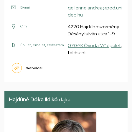
gellenne.andrea@ped.uni
E-mail
deb.hu
4220 Hajdúböszörmény
Cím
Désány István utca 1-9
GYGYK Óvoda "A" épület
,
Épület, emelet, szobaszám
földszint
Weboldal
Hajdúné Dóka Ildikó
dajka