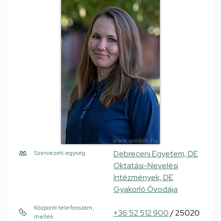
Debreceni Egyetem, DE
Szervezeti egység
Oktatási-Nevelési
Intézmények, DE
Gyakorló Óvodája
Központi telefonszám,
+36 52 512 900
/ 25020
mellék