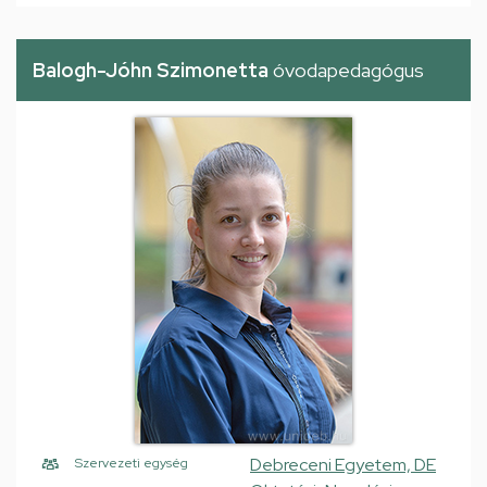
Balogh-Jóhn Szimonetta
óvodapedagógus
Debreceni Egyetem, DE
Szervezeti egység