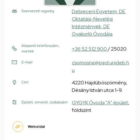
Debreceni Egyetem, DE
Szervezeti egység
Oktatási-Nevelési
Intézmények, DE
Gyakorló Óvodája
Központi telefonszám,
+36 52 512 900
/ 25020
mellék
csomosne@ped.unideb.h
E-mail
u
4220 Hajdúböszörmény,
Cím
Désány István utca 1-9.
GYGYK Óvoda "A" épület
,
Épület, emelet, szobaszám
földszint
Weboldal