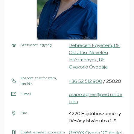
Debreceni Egyetem, DE
Szervezeti egység
Oktatási-Nevelési
Intézmények, DE
Gyakorló Óvodája
Központi telefonszám,
+36 52 512 900
/ 25020
mellék
csapo.agnes@ped.unide
E-mail
b.hu
4220 Hajdúböszörmény
Cím
Désány István utca 1-9
GYGYK Óvoda "C" épület
,
Épület, emelet, szobaszám