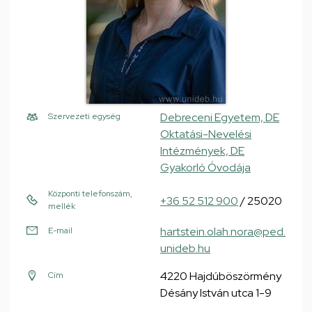
Debreceni Egyetem, DE
Szervezeti egység
Oktatási-Nevelési
Intézmények, DE
Gyakorló Óvodája
Központi telefonszám,
+36 52 512 900
/ 25020
mellék
hartstein.olah.nora@ped.
E-mail
unideb.hu
4220 Hajdúböszörmény
Cím
Désány István utca 1-9