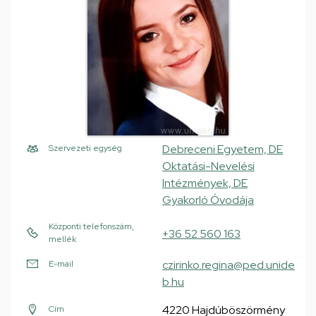
Debreceni Egyetem, DE
Szervezeti egység
Oktatási-Nevelési
Intézmények, DE
Gyakorló Óvodája
Központi telefonszám,
+36 52 560 163
mellék
czirinko.regina@ped.unide
E-mail
b.hu
4220 Hajdúböszörmény
Cím