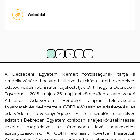
Weboldal
Oldalszámozás
1
2
3
›
»
Jelenlegi
Oldal
Oldal
Következő
Utolsó
oldal
oldal
oldal
A Debreceni Egyetem kiemelt fontosságúnak tartja a
rendelkezésére bocsátott, illetve birtokába jutott személyes
adatok védelmét. Ezúton tájékoztatjuk Önt, hogy a Debreceni
Dolgozói adatmódosítás igénylése a DE
Egyetem a 2018. május 25. napjától kötelezően alkalmazandó
telefonkönyvében
|
Külső személyek rögzítése a
Általános Adatvédelmi Rendelet alapján felülvizsgálta
DE telefonkönyvében
|
Súgó
|
Hibabejelentés
folyamatait és beépítette a GDPR előírásait az adatkezelési és
adatvédelmi tevékenységébe. A felhasználók személyes
adatait a Debreceni Egyetem korábban is teljes körültekintéssel
kezelte, megfelelve az érvényben lévő adatkezelési
szabályozásoknak. A GDPR előírásait követve frissítettük
Adatvédelmi Tájékoztatónkat, amelyet az alábbi linkre kattintva