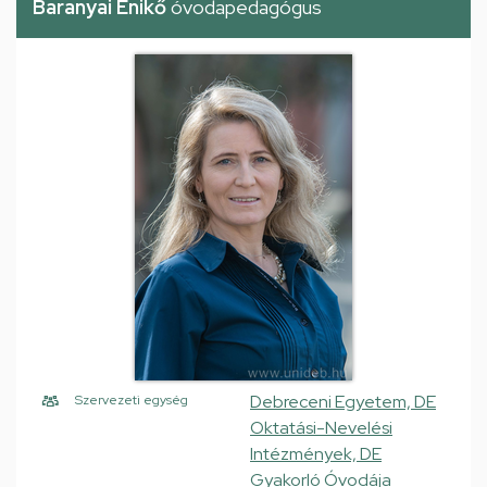
Baranyai Enikő
óvodapedagógus
Debreceni Egyetem, DE
Szervezeti egység
Oktatási-Nevelési
Intézmények, DE
Gyakorló Óvodája