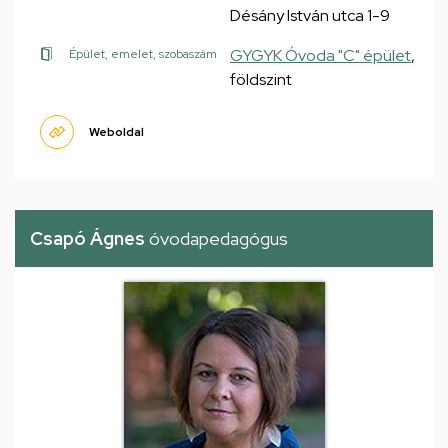
Désány István utca 1-9
GYGYK Óvoda "C" épület
,
Épület, emelet, szobaszám
földszint
Weboldal
Csapó Ágnes
óvodapedagógus