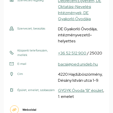
Debreceni Egyetem, DE
Szervezeti egység
Oktatási-Nevelési
Intézmények, DE
Gyakorló Óvodája
DE Gyakorló Óvodája,
Szervezet, beosztás
intézményvezető-
helyettes
Központi telefonszám,
+36 52 512 900
/ 25020
mellék
bacsii@ped.unideb.hu
E-mail
4220 Hajdúböszörmény,
Cím
Désány István utca 1-9.
GYGYK Óvoda "B" épület
,
Épület, emelet, szobaszám
1. emelet
Weboldal