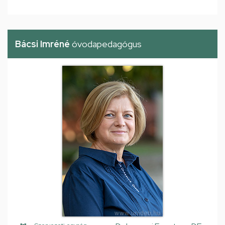
Bácsi Imréné
óvodapedagógus