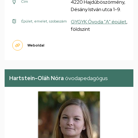
4220 Hajdúböszörmény,
Cím
Désány István utca 1-9.
GYGYK Óvoda "A" épület
,
Épület, emelet, szobaszám
földszint
Weboldal
Hartstein-Oláh Nóra
óvodapedagógus