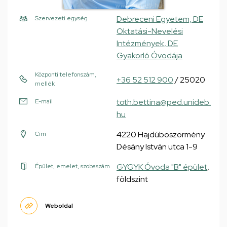
Debreceni Egyetem, DE
Szervezeti egység
Oktatási-Nevelési
Intézmények, DE
Gyakorló Óvodája
Központi telefonszám,
+36 52 512 900
/ 25020
mellék
toth.bettina@ped.unideb.
E-mail
hu
4220 Hajdúböszörmény
Cím
Désány István utca 1-9
GYGYK Óvoda "B" épület
,
Épület, emelet, szobaszám
földszint
Weboldal