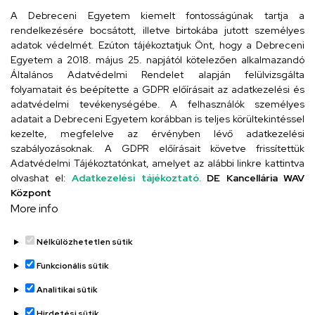
arany.titkarsag@arany-alt.unideb.hu
A Debreceni Egyetem kiemelt fontosságúnak tartja a
rendelkezésére bocsátott, illetve birtokába jutott személyes
Cím
adatok védelmét. Ezúton tájékoztatjuk Önt, hogy a Debreceni
Egyetem a 2018. május 25. napjától kötelezően alkalmazandó
4026 Debrecen, Arany János tér 1.
Általános Adatvédelmi Rendelet alapján felülvizsgálta
folyamatait és beépítette a GDPR előírásait az adatkezelési és
adatvédelmi tevékenységébe. A felhasználók személyes
adatait a Debreceni Egyetem korábban is teljes körültekintéssel
Szervezeti telefonkönyv
kezelte, megfelelve az érvényben lévő adatkezelési
szabályozásoknak. A GDPR előírásait követve frissítettük
Adatvédelmi Tájékoztatónkat, amelyet az alábbi linkre kattintva
olvashat el:
Adatkezelési tájékoztató.
DE Kancellária WAV
UD telefonkönyv
Központ
More info
Nélkülözhetetlen sütik
Funkcionális sütik
Analitikai sütik
Adatvédelem
Hirdetési sütik