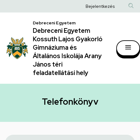
Telefonkönyv
Ugrás
Anonim
Bejelentkezés
a
|
Felhasználói
tartalomra
Debreceni Egyetem
Debreceni
fiók
Debreceni Egyetem
Egyetem
menüje
Kossuth Lajos Gyakorló
Kossuth
Gimnáziuma és
Általános Iskolája Arany
Lajos
János téri
Gyakorló
feladatellátási hely
Gimnáziuma
és
Általános
Telefonkönyv
Iskolája
Arany
János