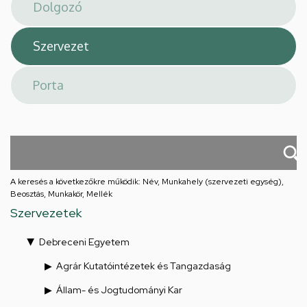
téri
feladatellátási
hely
A keresés a következőkre működik: Név, Munkahely (szervezeti egység),
Beosztás, Munkakör, Mellék
Szervezetek
Debreceni Egyetem
Agrár Kutatóintézetek és Tangazdaság
Állam- és Jogtudományi Kar