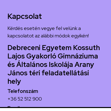
Kapcsolat
Kérdés esetén vegye fel velünk a
kapcsolatot az alábbi módok egyikén!
Debreceni Egyetem Kossuth
Lajos Gyakorló Gimnáziuma
és Általános Iskolája Arany
János téri feladatellátási
hely
Telefonszám
+36 52 512 900
Email