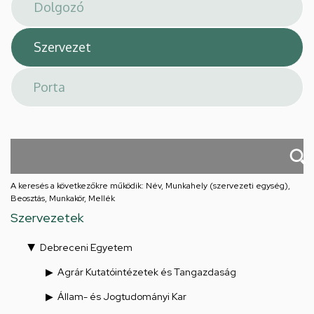
téri
feladatellátási
hely
A keresés a következőkre működik: Név, Munkahely (szervezeti egység),
Beosztás, Munkakör, Mellék
Szervezetek
Debreceni Egyetem
Agrár Kutatóintézetek és Tangazdaság
Állam- és Jogtudományi Kar