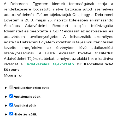
arany.titkarsag@arany-alt.unideb.hu
A Debreceni Egyetem kiemelt fontosságúnak tartja a
rendelkezésére bocsátott, illetve birtokába jutott személyes
Cím
adatok védelmét. Ezúton tájékoztatjuk Önt, hogy a Debreceni
Egyetem a 2018. május 25. napjától kötelezően alkalmazandó
4026 Debrecen, Arany János tér 1.
Általános Adatvédelmi Rendelet alapján felülvizsgálta
folyamatait és beépítette a GDPR előírásait az adatkezelési és
adatvédelmi tevékenységébe. A felhasználók személyes
adatait a Debreceni Egyetem korábban is teljes körültekintéssel
Szervezeti telefonkönyv
kezelte, megfelelve az érvényben lévő adatkezelési
szabályozásoknak. A GDPR előírásait követve frissítettük
Adatvédelmi Tájékoztatónkat, amelyet az alábbi linkre kattintva
olvashat el:
Adatkezelési tájékoztató.
DE Kancellária WAV
UD telefonkönyv
Központ
More info
Nélkülözhetetlen sütik
Funkcionális sütik
Analitikai sütik
Adatvédelem
Adatvédelem
Hirdetési sütik