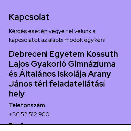
Kapcsolat
Kérdés esetén vegye fel velünk a
kapcsolatot az alábbi módok egyikén!
Debreceni Egyetem Kossuth
Lajos Gyakorló Gimnáziuma
és Általános Iskolája Arany
János téri feladatellátási
hely
Telefonszám
+36 52 512 900
Email