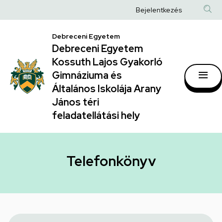
Telefonkönyv
Ugrás
Anonim
Bejelentkezés
a
|
Felhasználói
tartalomra
Debreceni Egyetem
Debreceni
fiók
Debreceni Egyetem
Egyetem
menüje
Kossuth Lajos Gyakorló
Kossuth
Gimnáziuma és
Általános Iskolája Arany
Lajos
János téri
Gyakorló
feladatellátási hely
Gimnáziuma
és
Általános
Telefonkönyv
Iskolája
Arany
János