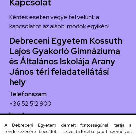
Kapcsolat
Kérdés esetén vegye fel velünk a
kapcsolatot az alábbi módok egyikén!
Debreceni Egyetem Kossuth
Lajos Gyakorló Gimnáziuma
és Általános Iskolája Arany
János téri feladatellátási
hely
Telefonszám
+36 52 512 900
Email
arany.titkarsag@arany-alt.unideb.hu
A Debreceni Egyetem kiemelt fontosságúnak tartja a
rendelkezésére bocsátott, illetve birtokába jutott személyes