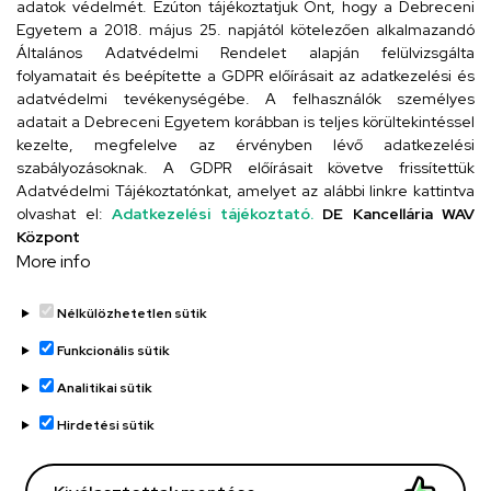
Cím
adatok védelmét. Ezúton tájékoztatjuk Önt, hogy a Debreceni
Egyetem a 2018. május 25. napjától kötelezően alkalmazandó
4026 Debrecen, Arany János tér 1.
Általános Adatvédelmi Rendelet alapján felülvizsgálta
folyamatait és beépítette a GDPR előírásait az adatkezelési és
adatvédelmi tevékenységébe. A felhasználók személyes
adatait a Debreceni Egyetem korábban is teljes körültekintéssel
Szervezeti telefonkönyv
kezelte, megfelelve az érvényben lévő adatkezelési
szabályozásoknak. A GDPR előírásait követve frissítettük
Adatvédelmi Tájékoztatónkat, amelyet az alábbi linkre kattintva
olvashat el:
Adatkezelési tájékoztató.
DE Kancellária WAV
UD telefonkönyv
Központ
More info
Nélkülözhetetlen sütik
Funkcionális sütik
Analitikai sütik
Adatvédelem
Adatvédelem
Hirdetési sütik
Régi oldal