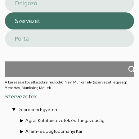
téri
feladatellátási
hely
A keresés a következőkre működik: Név, Munkahely (szervezeti egység),
Beosztás, Munkakör, Mellék
Szervezetek
Debreceni Egyetem
Agrár Kutatóintézetek és Tangazdaság
Állam- és Jogtudományi Kar