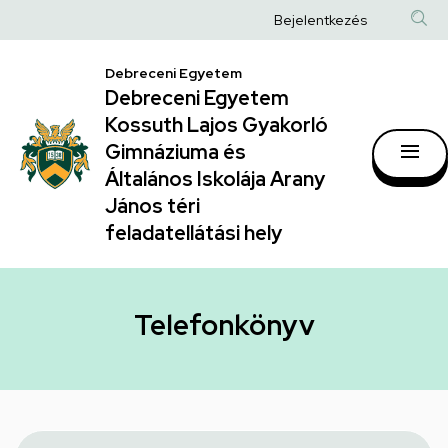
Telefonkönyv
Ugrás
Anonim
Bejelentkezés
a
|
Felhasználói
tartalomra
Debreceni Egyetem
Debreceni
fiók
Debreceni Egyetem
Egyetem
menüje
Kossuth Lajos Gyakorló
Kossuth
Gimnáziuma és
Általános Iskolája Arany
Lajos
János téri
Gyakorló
feladatellátási hely
Gimnáziuma
és
Általános
Telefonkönyv
Iskolája
Arany
János