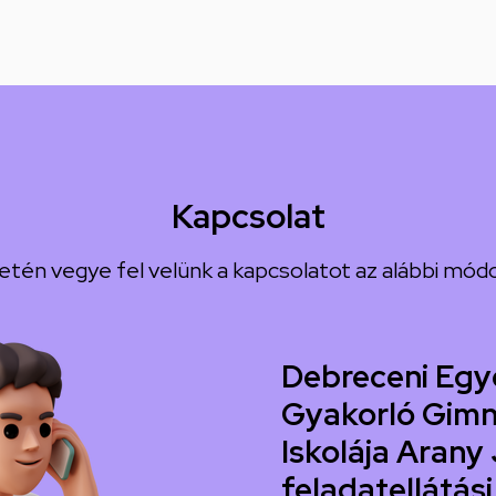
Kapcsolat
etén vegye fel velünk a kapcsolatot az alábbi módo
Debreceni Egy
Gyakorló Gimn
Iskolája Arany 
feladatellátási