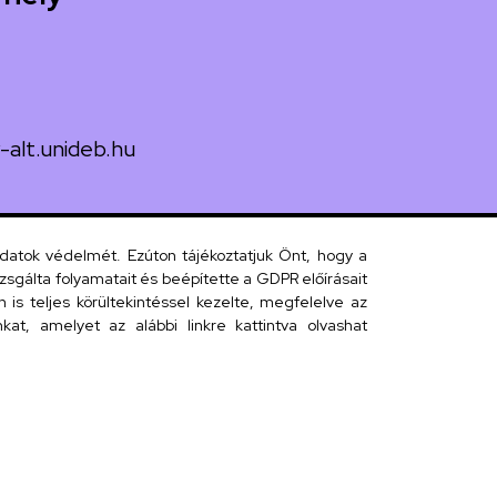
-alt.unideb.hu
 János tér 1.
adatok védelmét. Ezúton tájékoztatjuk Önt, hogy a
sgálta folyamatait és beépítette a GDPR előírásait
s teljes körültekintéssel kezelte, megfelelve az
 telefonkönyv
at, amelyet az alábbi linkre kattintva olvashat
efonkönyv