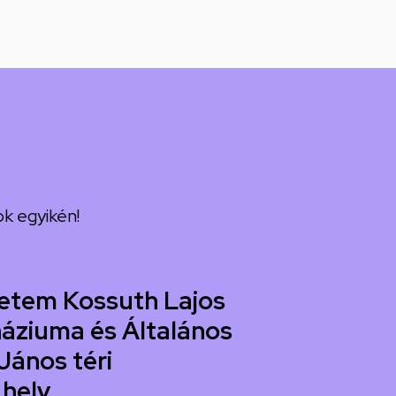
k egyikén!
etem Kossuth Lajos
áziuma és Általános
János téri
 hely