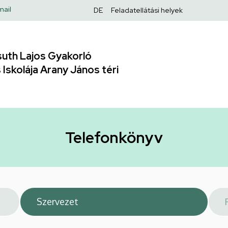
Felső
mail
DE
Feladatellátási helyek
navigáció
uth Lajos Gyakorló
Iskolája Arany János téri
Telefonkönyv