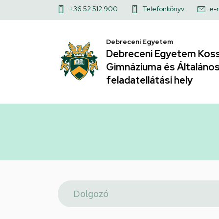
Telefonkönyv
Ugrás
Felső
+36 52 512 900
Telefonkönyv
e-
a
|
kapcsolat
tartalomra
Debreceni Egyetem
menü
Debreceni
Debreceni Egyetem Koss
Gimnáziuma és Általános 
Egyetem
feladatellátási hely
Kossuth
Lajos
Gyakorló
Gimnáziuma
és
Általános