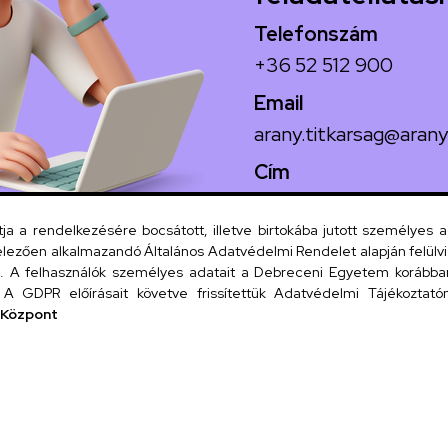
Telefonszám
+36 52 512 900
Email
arany.titkarsag@arany
Cím
4026 Debrecen, Arany
 a rendelkezésére bocsátott, illetve birtokába jutott személyes 
lezően alkalmazandó Általános Adatvédelmi Rendelet alapján felülviz
A felhasználók személyes adatait a Debreceni Egyetem korábban i
Szervezeti
A GDPR előírásait követve frissítettük Adatvédelmi Tájékoztatónk
 Központ
UD tel