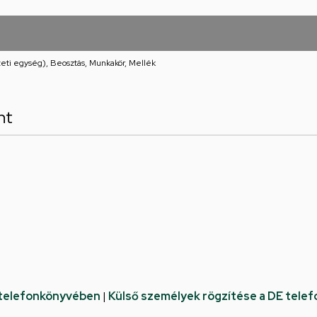
eti egység), Beosztás, Munkakör, Mellék
nt
 telefonkönyvében
|
Külső személyek rögzítése a DE tele