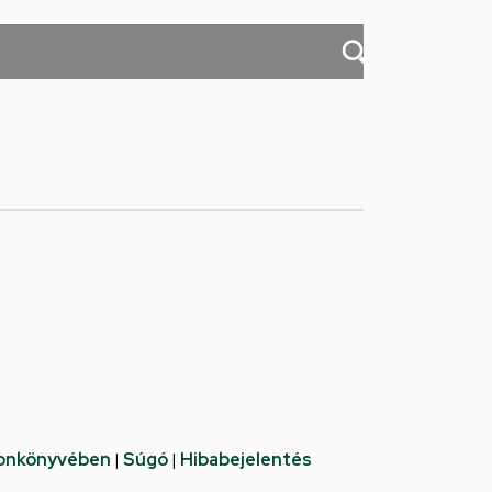
fonkönyvében
|
Súgó
|
Hibabejelentés