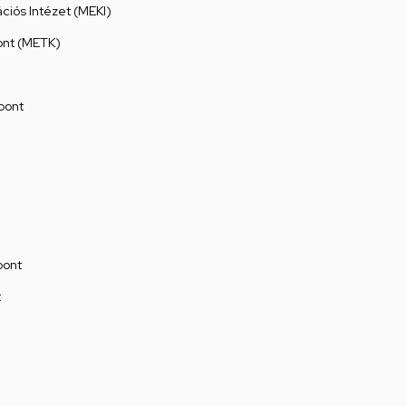
ációs Intézet (MEKI)
ont (METK)
pont
pont
t