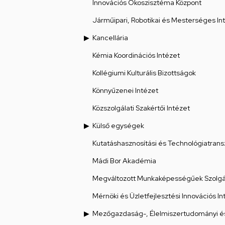
Innovációs Ökoszisztéma Központ
Járműipari, Robotikai és Mesterséges Int
Kancellária
Kémia Koordinációs Intézet
Kollégiumi Kulturális Bizottságok
Könnyűzenei Intézet
Közszolgálati Szakértői Intézet
Külső egységek
Kutatáshasznosítási és Technológiatrans
Mádi Bor Akadémia
Megváltozott Munkaképességűek Szolgál
Mérnöki és Üzletfejlesztési Innovációs In
Mezőgazdaság-, Élelmiszertudományi és