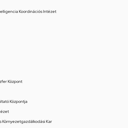
elligencia Koordinációs Intézet
zfer Központ
tató Központja
tézet
 Környezetgazdálkodási Kar