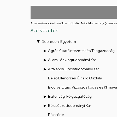
Iskolája
Arany
János
A keresés a következőkre működik: Név, Munkahely (szervez
Szervezetek
téri
Debreceni Egyetem
feladatellátási
Agrár Kutatóintézetek és Tangazdaság
hely
Állam- és Jogtudományi Kar
Általános Orvostudományi Kar
Belső Ellenőrzési Önálló Osztály
Biodiverzitás, Vízgazdálkodás és Klímav
Biztonsági Főigazgatóság
Bölcsészettudományi Kar
Bölcsőde