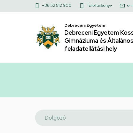
Telefonkönyv
Ugrás
Felső
+36 52 512 900
Telefonkönyv
e-
a
|
kapcsolat
tartalomra
Debreceni Egyetem
menü
Debreceni
Debreceni Egyetem Koss
Gimnáziuma és Általános 
Egyetem
feladatellátási hely
Kossuth
Lajos
Gyakorló
Gimnáziuma
és
Általános