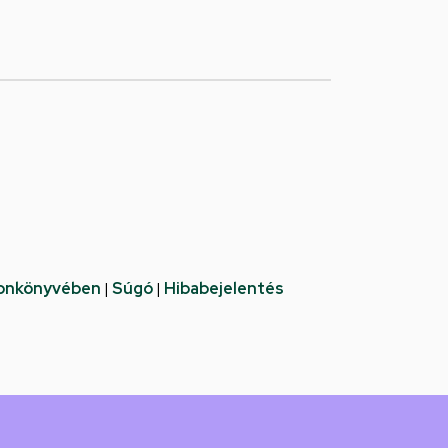
fonkönyvében
|
Súgó
|
Hibabejelentés