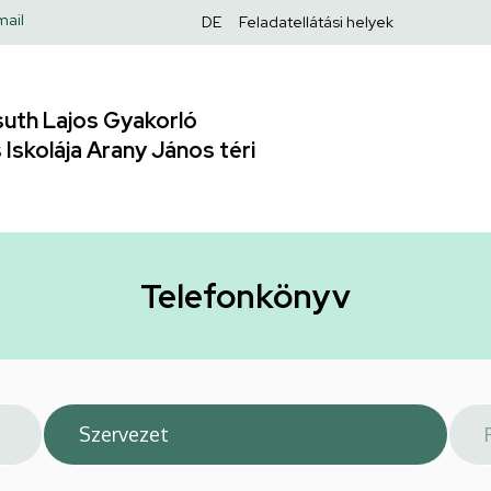
Felső
mail
DE
Feladatellátási helyek
navigáció
uth Lajos Gyakorló
Iskolája Arany János téri
Telefonkönyv