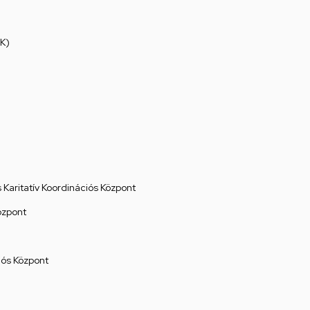
K)
Karitatív Koordinációs Központ
özpont
ós Központ