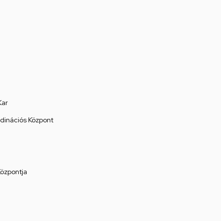
Kar
rdinációs Központ
Központja