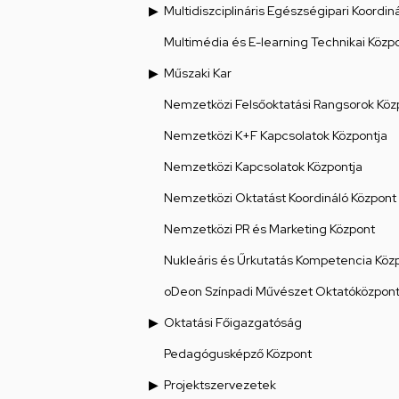
Multidiszciplináris Egészségipari Koordin
Multimédia és E-learning Technikai Közp
Műszaki Kar
Nemzetközi Felsőoktatási Rangsorok Köz
Nemzetközi K+F Kapcsolatok Központja
Nemzetközi Kapcsolatok Központja
Nemzetközi Oktatást Koordináló Központ
Nemzetközi PR és Marketing Központ
Nukleáris és Űrkutatás Kompetencia Köz
oDeon Színpadi Művészet Oktatóközpon
Oktatási Főigazgatóság
Pedagógusképző Központ
Projektszervezetek