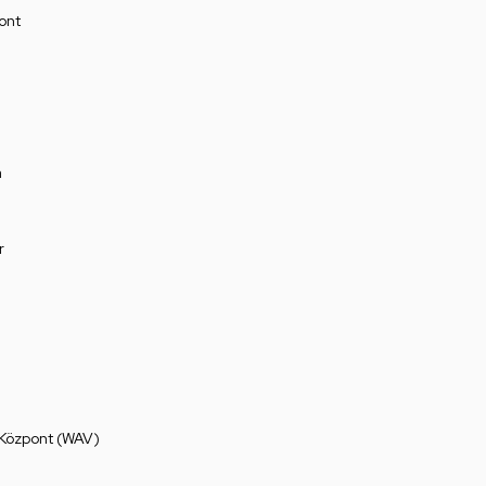
ont
a
r
 Központ (WAV)