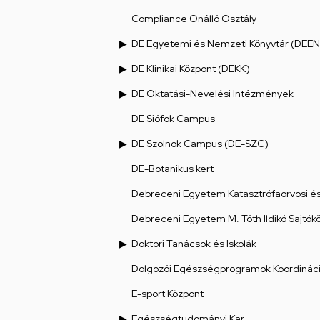
Compliance Önálló Osztály
DE Egyetemi és Nemzeti Könyvtár (DEEN
DE Klinikai Központ (DEKK)
DE Oktatási-Nevelési Intézmények
DE Siófok Campus
DE Szolnok Campus (DE-SZC)
DE-Botanikus kert
Debreceni Egyetem Katasztrófaorvosi és 
Debreceni Egyetem M. Tóth Ildikó Sajtók
Doktori Tanácsok és Iskolák
Dolgozói Egészségprogramok Koordináci
E-sport Központ
Egészségtudományi Kar