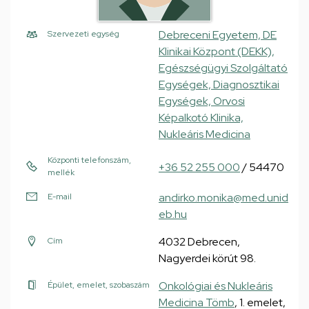
Debreceni Egyetem, DE
Szervezeti egység
Klinikai Központ (DEKK),
Egészségügyi Szolgáltató
Egységek, Diagnosztikai
Egységek, Orvosi
Képalkotó Klinika,
Nukleáris Medicina
Központi telefonszám,
+36 52 255 000
/ 54470
mellék
andirko.monika@med.unid
E-mail
eb.hu
4032 Debrecen,
Cím
Nagyerdei körút 98.
Onkológiai és Nukleáris
Épület, emelet, szobaszám
Medicina Tömb
, 1. emelet,