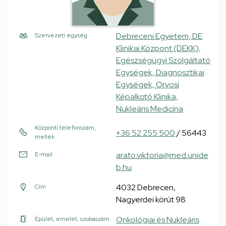
Debreceni Egyetem, DE
Szervezeti egység
Klinikai Központ (DEKK),
Egészségügyi Szolgáltató
Egységek, Diagnosztikai
Egységek, Orvosi
Képalkotó Klinika,
Nukleáris Medicina
Központi telefonszám,
+36 52 255 500
/ 56443
mellék
arato.viktoria@med.unide
E-mail
b.hu
4032 Debrecen,
Cím
Nagyerdei körút 98.
Onkológiai és Nukleáris
Épület, emelet, szobaszám