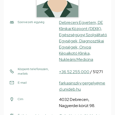
Debreceni Egyetem, DE
Szervezeti egység
Klinikai Központ (DEKK),
Egészségügyi Szolgáltató
Egységek, Diagnosztikai
Egységek, Orvosi
Képalkotó Klinika,
Nukleáris Medicina
Központi telefonszám,
+36 52 255 000
/ 51271
mellék
farkasinszky.gergely@me
E-mail
d.unideb.hu
4032 Debrecen,
Cím
Nagyerdei körút 98.