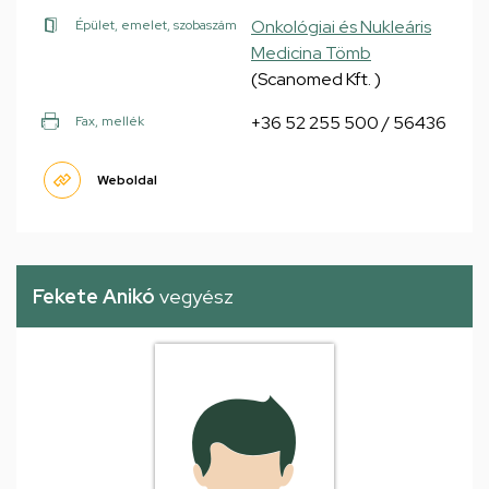
Onkológiai és Nukleáris
Épület, emelet, szobaszám
Medicina Tömb
(Scanomed Kft. )
+36 52 255 500 / 56436
Fax, mellék
Weboldal
Fekete Anikó
vegyész