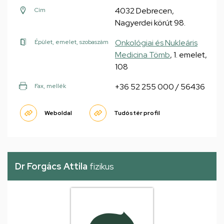
4032 Debrecen,
Cím
Nagyerdei körút 98.
Onkológiai és Nukleáris
Épület, emelet, szobaszám
Medicina Tömb
, 1. emelet,
108
+36 52 255 000 / 56436
Fax, mellék
Weboldal
Tudóstér profil
Dr Forgács Attila
fizikus