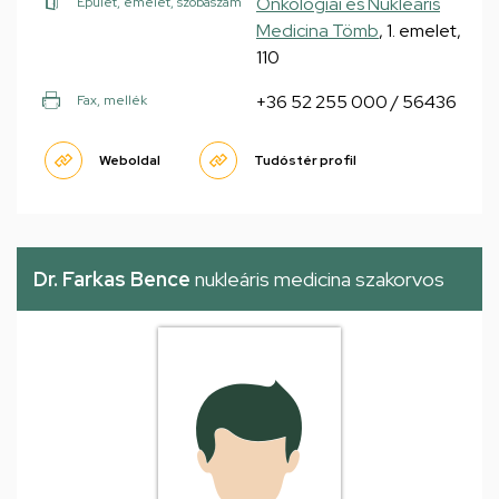
Onkológiai és Nukleáris
Épület, emelet, szobaszám
Medicina Tömb
, 1. emelet,
110
+36 52 255 000 / 56436
Fax, mellék
Weboldal
Tudóstér profil
Dr. Farkas Bence
nukleáris medicina szakorvos