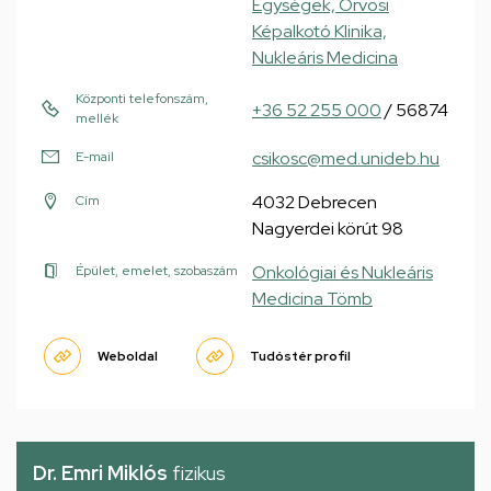
Egységek, Orvosi
Képalkotó Klinika,
Nukleáris Medicina
Központi telefonszám,
+36 52 255 000
/ 56874
mellék
csikosc@med.unideb.hu
E-mail
4032 Debrecen
Cím
Nagyerdei körút 98
Onkológiai és Nukleáris
Épület, emelet, szobaszám
Medicina Tömb
Weboldal
Tudóstér profil
Dr. Emri Miklós
fizikus