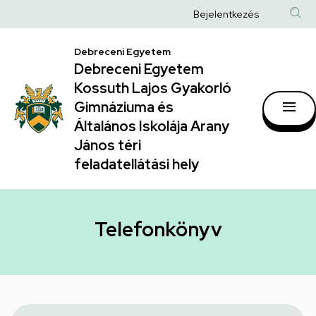
Telefonkönyv
Ugrás
Anonim
Bejelentkezés
a
|
Felhasználói
tartalomra
Debreceni Egyetem
Debreceni
fiók
Debreceni Egyetem
Egyetem
menüje
Kossuth Lajos Gyakorló
Kossuth
Gimnáziuma és
Általános Iskolája Arany
Lajos
János téri
Gyakorló
feladatellátási hely
Gimnáziuma
és
Általános
Telefonkönyv
Iskolája
Arany
János