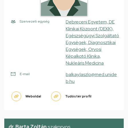
Debreceni Egyetem, DE
Szervezeti egység
Klinikai Központ (DEKK),
Egészségügyi Szolgáltató
Egységek, Diagnosztikai
Egységek, Orvosi
Képalkotó Klinika,
Nukleáris Medicina
balkay.laszlo@med.unide
E-mail
b.hu
Weboldal
Tudóstér profil
dr. Barta Zoltán
szakorvos