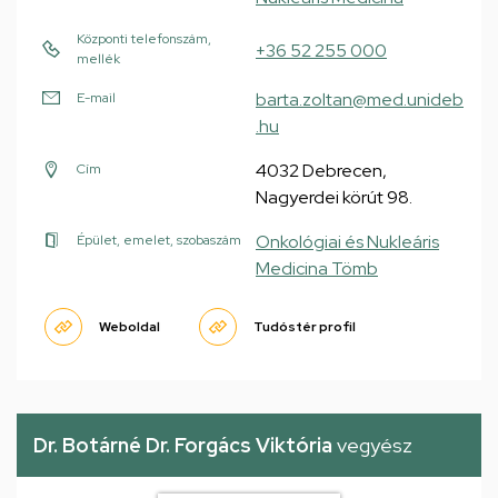
Központi telefonszám,
+36 52 255 000
mellék
barta.zoltan@med.unideb
E-mail
.hu
4032 Debrecen,
Cím
Nagyerdei körút 98.
Onkológiai és Nukleáris
Épület, emelet, szobaszám
Medicina Tömb
Weboldal
Tudóstér profil
Dr. Botárné Dr. Forgács Viktória
vegyész