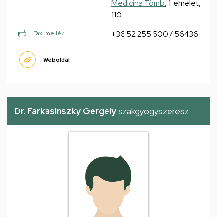
Medicina Tömb
, 1. emelet,
110
+36 52 255 500 / 56436
Fax, mellék
Weboldal
Dr. Farkasinszky Gergely
szakgyógyszerész