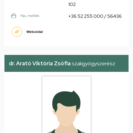
102
+36 52 255 000 / 56436
Fax, mellék
Weboldal
dr. Arató Viktória Zsófia
szakgyógyszerész