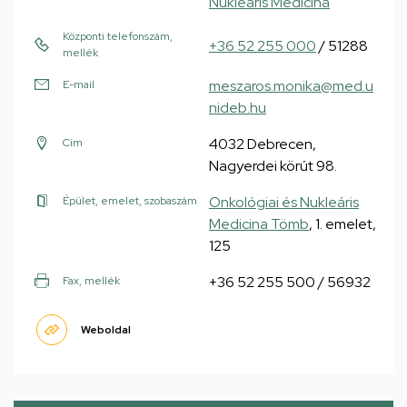
Nukleáris Medicina
Központi telefonszám,
+36 52 255 000
/ 51288
mellék
meszaros.monika@med.u
E-mail
nideb.hu
4032 Debrecen,
Cím
Nagyerdei körút 98.
Onkológiai és Nukleáris
Épület, emelet, szobaszám
Medicina Tömb
, 1. emelet,
125
+36 52 255 500 / 56932
Fax, mellék
Weboldal