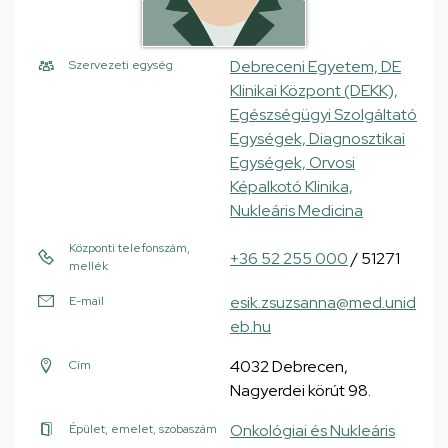
Debreceni Egyetem, DE
Szervezeti egység
Klinikai Központ (DEKK),
Egészségügyi Szolgáltató
Egységek, Diagnosztikai
Egységek, Orvosi
Képalkotó Klinika,
Nukleáris Medicina
Központi telefonszám,
+36 52 255 000
/ 51271
mellék
esik.zsuzsanna@med.unid
E-mail
eb.hu
4032 Debrecen,
Cím
Nagyerdei körút 98.
Onkológiai és Nukleáris
Épület, emelet, szobaszám