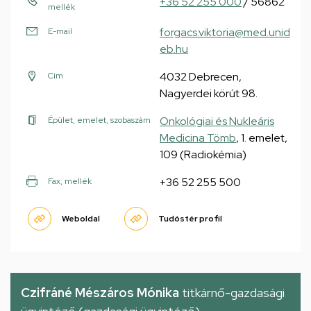
+36 52 255 000
/ 56862
mellék
forgacs.viktoria@med.unid
E-mail
eb.hu
4032 Debrecen,
Cím
Nagyerdei körút 98.
Onkológiai és Nukleáris
Épület, emelet, szobaszám
Medicina Tömb
, 1. emelet,
109 (Radiokémia)
+36 52 255 500
Fax, mellék
Weboldal
Tudóstér profil
Czifráné Mészáros Mónika
titkárnő-gazdasági