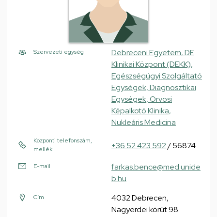
Debreceni Egyetem, DE
Szervezeti egység
Klinikai Központ (DEKK),
Egészségügyi Szolgáltató
Egységek, Diagnosztikai
Egységek, Orvosi
Képalkotó Klinika,
Nukleáris Medicina
Központi telefonszám,
+36 52 423 592
/ 56874
mellék
farkas.bence@med.unide
E-mail
b.hu
4032 Debrecen,
Cím
Nagyerdei körút 98.