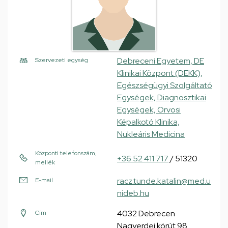
Debreceni Egyetem, DE
Szervezeti egység
Klinikai Központ (DEKK),
Egészségügyi Szolgáltató
Egységek, Diagnosztikai
Egységek, Orvosi
Képalkotó Klinika,
Nukleáris Medicina
Központi telefonszám,
+36 52 411 717
/ 51320
mellék
racz.tunde.katalin@med.u
E-mail
nideb.hu
4032 Debrecen
Cím
Nagyerdei körút 98