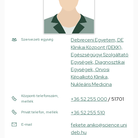
Debreceni Egyetem, DE
Szervezeti egység
Klinikai Központ (DEKK),
Egészségügyi Szolgáltató
Egységek, Diagnosztikai
Egységek, Orvosi
Képalkotó Klinika,
Nukleáris Medicina
Központi telefonszám,
+36 52 255 000
/ 51701
mellék
+36 52 255 510
Privát telefon, mellék
fekete.aniko@science.uni
E-mail
deb.hu