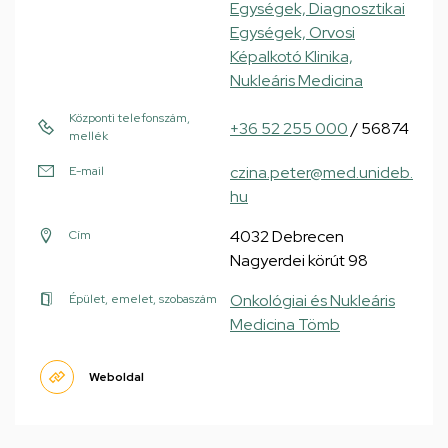
Egységek, Diagnosztikai
Egységek, Orvosi
Képalkotó Klinika,
Nukleáris Medicina
Központi telefonszám,
+36 52 255 000
/ 56874
mellék
czina.peter@med.unideb.
E-mail
hu
4032 Debrecen
Cím
Nagyerdei körút 98
Onkológiai és Nukleáris
Épület, emelet, szobaszám
Medicina Tömb
Weboldal