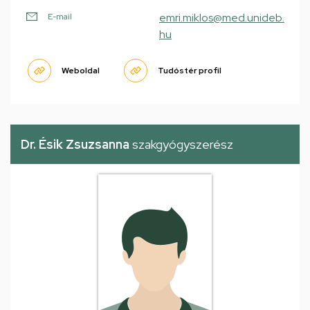
emri.miklos@med.unideb.
E-mail
hu
Weboldal
Tudóstér profil
Dr. Ésik Zsuzsanna
szakgyógyszerész