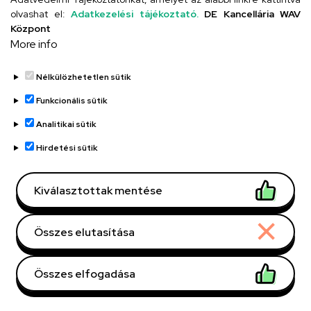
b.hu
olvashat el:
Adatkezelési tájékoztató.
DE Kancellária WAV
Központ
4032 Debrecen
Cím
More info
Nagyerdei körút 98
Onkológiai és Nukleáris
Épület, emelet, szobaszám
Nélkülözhetetlen sütik
Medicina Tömb
Funkcionális sütik
Analitikai sütik
Weboldal
Hirdetési sütik
Oldalszámozás
Kiválasztottak mentése
1
2
3
›
»
Jelenlegi
Oldal
Oldal
Következő
Utolsó
Összes elutasítása
oldal
oldal
oldal
Összes elfogadása
Dolgozói adatmódosítás igénylése a DE
telefonkönyvében
|
Külső személyek rögzítése a
Withdraw consent