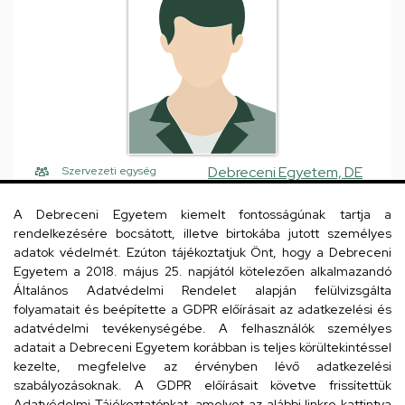
Debreceni Egyetem, DE
Szervezeti egység
Klinikai Központ (DEKK),
A Debreceni Egyetem kiemelt fontosságúnak tartja a
Egészségügyi Szolgáltató
rendelkezésére bocsátott, illetve birtokába jutott személyes
Egységek, Diagnosztikai
adatok védelmét. Ezúton tájékoztatjuk Önt, hogy a Debreceni
Egységek, Orvosi
Egyetem a 2018. május 25. napjától kötelezően alkalmazandó
Képalkotó Klinika,
Általános Adatvédelmi Rendelet alapján felülvizsgálta
Nukleáris Medicina
folyamatait és beépítette a GDPR előírásait az adatkezelési és
adatvédelmi tevékenységébe. A felhasználók személyes
Központi telefonszám,
+36 52 255 000
/ 51445
adatait a Debreceni Egyetem korábban is teljes körültekintéssel
mellék
kezelte, megfelelve az érvényben lévő adatkezelési
forgacs.attila@med.unide
szabályozásoknak. A GDPR előírásait követve frissítettük
E-mail
Adatvédelmi Tájékoztatónkat, amelyet az alábbi linkre kattintva