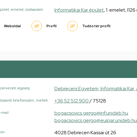
Informatikai Kar épület
, 1. emelet, I12
pület, emelet, szobaszám
Weboldal
Profil
Tudóstér profil
Debreceni Egyetem, Informatikai Kar,
zervezeti egység
+36 52 512 900
/ 75128
özponti telefonszám, mellék
bogacsovics.gergo@inf.unideb.hu
-mail
bogacsovics.gergo@euipar.unideb.hu
4028 Debrecen Kassai út 26
Cím