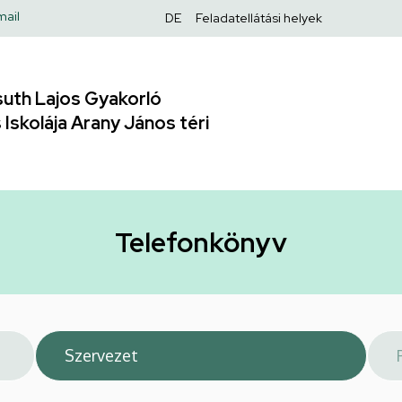
Felső
mail
DE
Feladatellátási helyek
navigáció
uth Lajos Gyakorló
Iskolája Arany János téri
Telefonkönyv