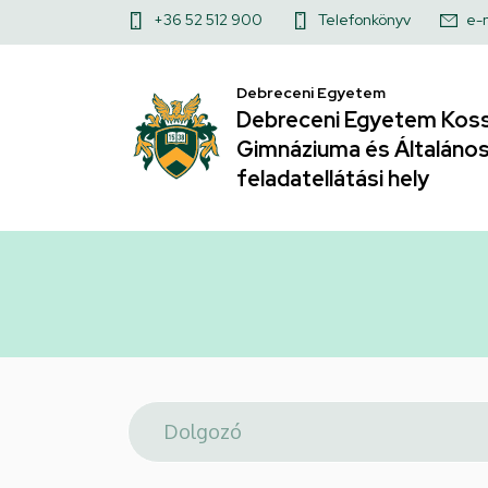
Telefonkönyv
Ugrás
Felső
+36 52 512 900
Telefonkönyv
e-
a
|
kapcsolat
tartalomra
Debreceni Egyetem
menü
Debreceni
Debreceni Egyetem Koss
Gimnáziuma és Általános 
Egyetem
feladatellátási hely
Kossuth
Lajos
Gyakorló
Gimnáziuma
és
Általános