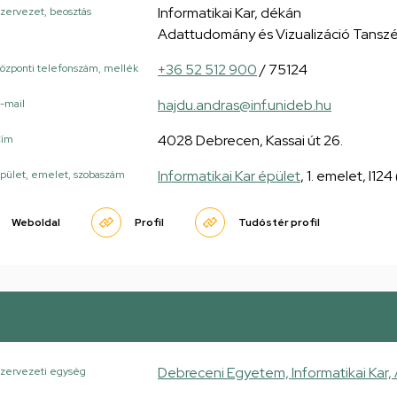
Informatikai Kar, dékán
zervezet, beosztás
Adattudomány és Vizualizáció Tansz
+36 52 512 900
/ 75124
özponti telefonszám, mellék
hajdu.andras@inf.unideb.hu
-mail
4028 Debrecen, Kassai út 26.
Cím
Informatikai Kar épület
, 1. emelet, I12
pület, emelet, szobaszám
Weboldal
Profil
Tudóstér profil
Debreceni Egyetem, Informatikai Kar,
zervezeti egység