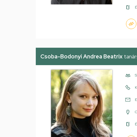
É
Csoba-Bodonyi Andrea Beatrix
taná
S
K
E
É