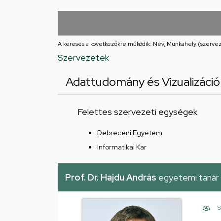
Iskolája
Arany
János
A keresés a következőkre működik: Név, Munkahely (szervez
Szervezetek
téri
Adattudomány és Vizualizáció
feladatellátási
hely
Felettes szervezeti egységek
Debreceni Egyetem
Informatikai Kar
Prof. Dr. Hajdu András
egyetemi tanár
S