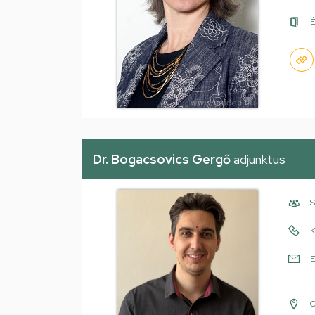
É
Dr. Bogacsovics Gergő
adjunktus
S
K
E