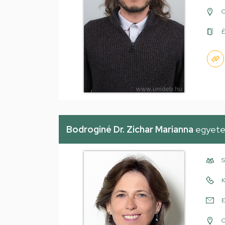
É
Bodroginé Dr. Zichar Marianna
egyete
S
K
E