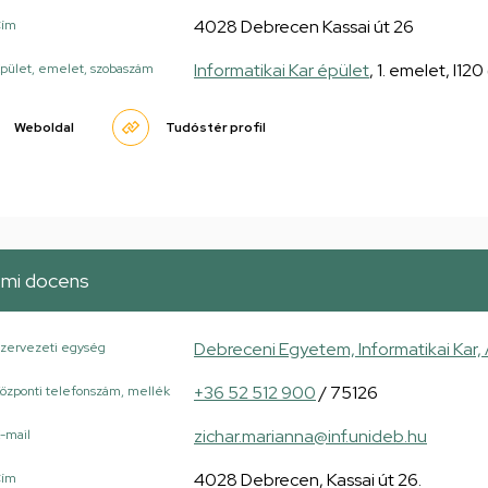
4028 Debrecen Kassai út 26
Cím
Informatikai Kar épület
, 1. emelet, I12
pület, emelet, szobaszám
Weboldal
Tudóstér profil
mi docens
Debreceni Egyetem, Informatikai Kar,
zervezeti egység
+36 52 512 900
/ 75126
özponti telefonszám, mellék
zichar.marianna@inf.unideb.hu
-mail
4028 Debrecen, Kassai út 26.
Cím