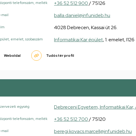
+36 52 512 900
/ 75126
özponti telefonszám, mellék
balla.daniel@inf.unideb.hu
-mail
4028 Debrecen, Kassai út 26.
Cím
Informatikai Kar épület
, 1. emelet, I126
pület, emelet, szobaszám
Weboldal
Tudóstér profil
Debreceni Egyetem, Informatikai Kar,
zervezeti egység
+36 52 512 700
/ 75120
özponti telefonszám, mellék
beregi.kovacs.marcell@inf.unideb.hu
-mail