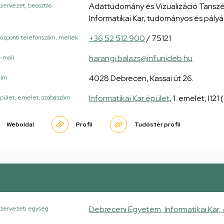
Adattudomány és Vizualizáció Tanszé
zervezet, beosztás
Informatikai Kar, tudományos és pály
+36 52 512 900
/ 75121
özponti telefonszám, mellék
harangi.balazs@inf.unideb.hu
-mail
4028 Debrecen, Kassai út 26.
Cím
Informatikai Kar épület
, 1. emelet, I12
pület, emelet, szobaszám
Weboldal
Profil
Tudóstér profil
Debreceni Egyetem, Informatikai Kar,
zervezeti egység