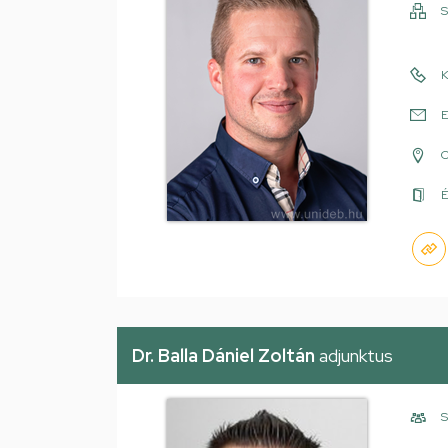
S
K
E
É
Dr. Balla Dániel Zoltán
adjunktus
S