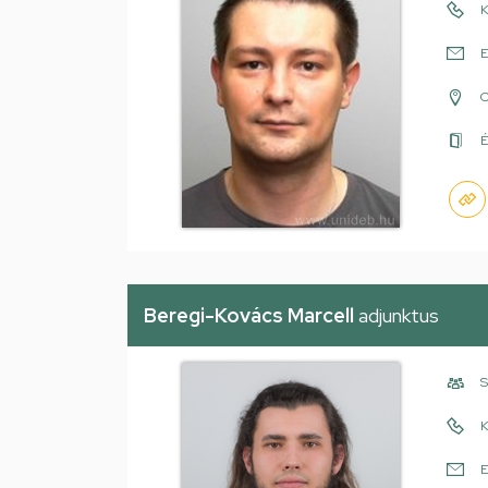
K
E
É
Beregi-Kovács Marcell
adjunktus
S
K
E