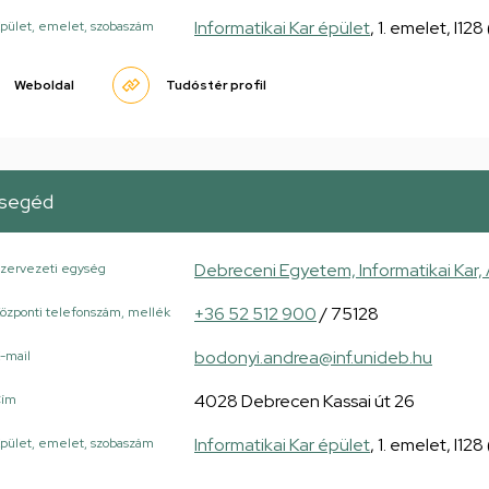
Informatikai Kar épület
, 1. emelet, I12
pület, emelet, szobaszám
Weboldal
Tudóstér profil
rsegéd
Debreceni Egyetem, Informatikai Kar,
zervezeti egység
+36 52 512 900
/ 75128
özponti telefonszám, mellék
bodonyi.andrea@inf.unideb.hu
-mail
4028 Debrecen Kassai út 26
Cím
Informatikai Kar épület
, 1. emelet, I12
pület, emelet, szobaszám