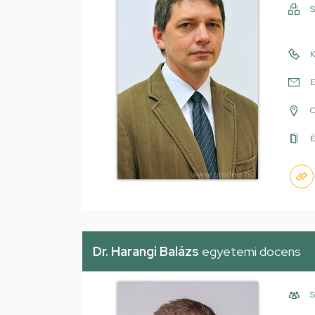
S
K
E
É
Dr. Harangi Balázs
egyetemi docens
S