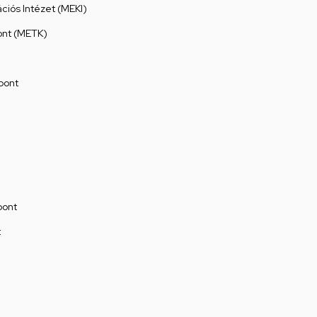
ációs Intézet (MEKI)
ont (METK)
pont
pont
t