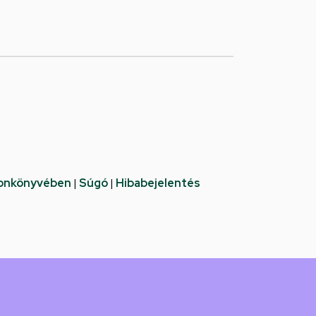
fonkönyvében
|
Súgó
|
Hibabejelentés