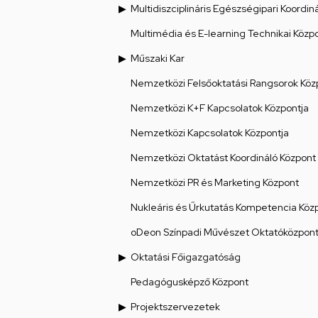
Multidiszciplináris Egészségipari Koordin
Multimédia és E-learning Technikai Közp
Műszaki Kar
Nemzetközi Felsőoktatási Rangsorok Köz
Nemzetközi K+F Kapcsolatok Központja
Nemzetközi Kapcsolatok Központja
Nemzetközi Oktatást Koordináló Központ
Nemzetközi PR és Marketing Központ
Nukleáris és Űrkutatás Kompetencia Köz
oDeon Színpadi Művészet Oktatóközpon
Oktatási Főigazgatóság
Pedagógusképző Központ
Projektszervezetek