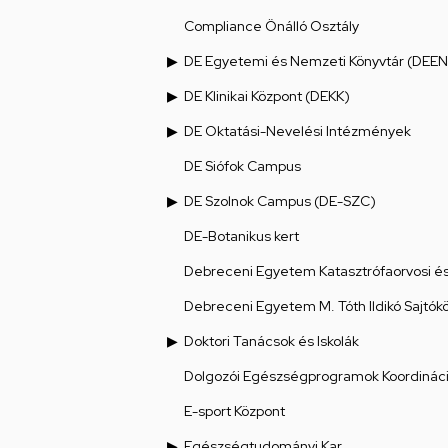
Compliance Önálló Osztály
DE Egyetemi és Nemzeti Könyvtár (DEEN
DE Klinikai Központ (DEKK)
DE Oktatási-Nevelési Intézmények
DE Siófok Campus
DE Szolnok Campus (DE-SZC)
DE-Botanikus kert
Debreceni Egyetem Katasztrófaorvosi és 
Debreceni Egyetem M. Tóth Ildikó Sajtók
Doktori Tanácsok és Iskolák
Dolgozói Egészségprogramok Koordináci
E-sport Központ
Egészségtudományi Kar