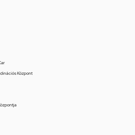
Kar
rdinációs Központ
Központja