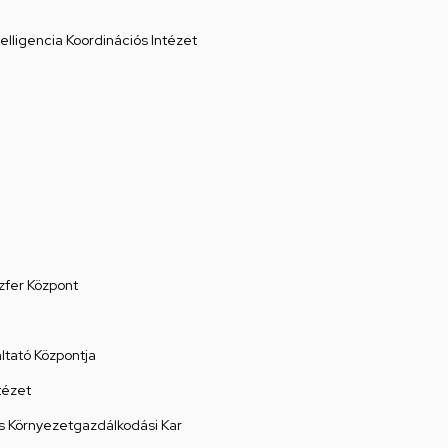
elligencia Koordinációs Intézet
zfer Központ
tató Központja
tézet
 Környezetgazdálkodási Kar