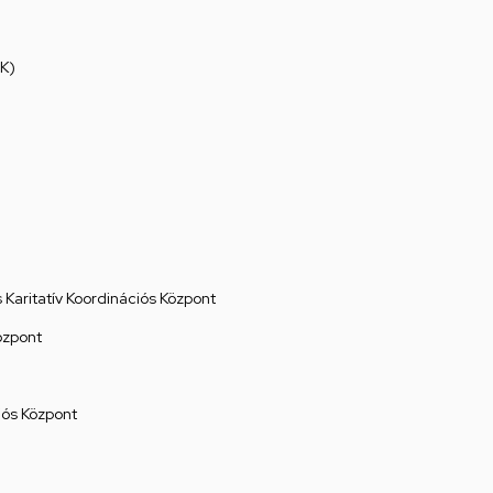
K)
Karitatív Koordinációs Központ
özpont
ós Központ