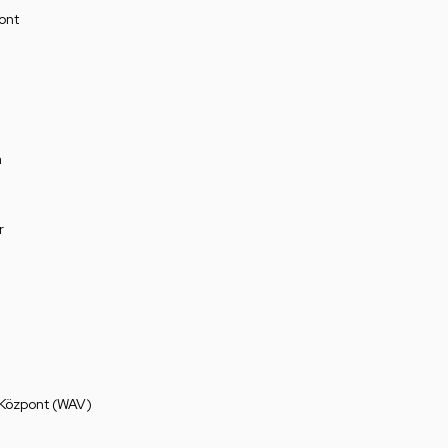
ont
a
r
 Központ (WAV)