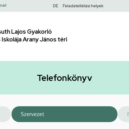
Felső
mail
DE
Feladatellátási helyek
navigáció
uth Lajos Gyakorló
Iskolája Arany János téri
Telefonkönyv