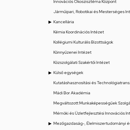
Innovációs Ökoszisztéma Központ
Járműipari, Robotikai és Mesterséges Int
Kancellária
Kémia Koordinációs Intézet
Kollégiumi Kulturális Bizottságok
Könnyűzenei Intézet
Közszolgálati Szakértői Intézet
Külső egységek
Kutatáshasznosítási és Technológiatrans
Mádi Bor Akadémia
Megváltozott Munkaképességűek Szolgál
Mérnöki és Üzletfejlesztési Innovációs In
Mezőgazdaság-, Élelmiszertudományi és