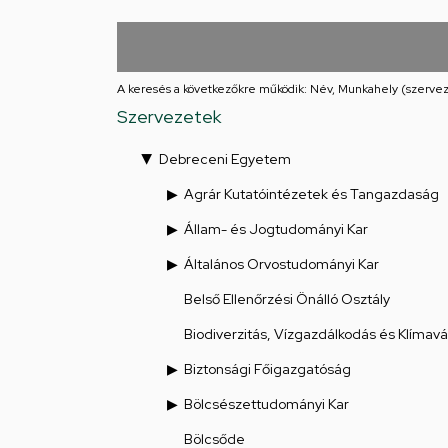
Iskolája
Arany
János
A keresés a következőkre működik: Név, Munkahely (szervez
Szervezetek
téri
Debreceni Egyetem
feladatellátási
Agrár Kutatóintézetek és Tangazdaság
hely
Állam- és Jogtudományi Kar
Általános Orvostudományi Kar
Belső Ellenőrzési Önálló Osztály
Biodiverzitás, Vízgazdálkodás és Klímav
Biztonsági Főigazgatóság
Bölcsészettudományi Kar
Bölcsőde