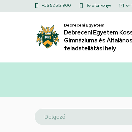
Telefonkönyv
Ugrás
Felső
+36 52 512 900
Telefonkönyv
e-
a
|
kapcsolat
tartalomra
Debreceni Egyetem
menü
Debreceni
Debreceni Egyetem Koss
Gimnáziuma és Általános 
Egyetem
feladatellátási hely
Kossuth
Lajos
Gyakorló
Gimnáziuma
és
Általános