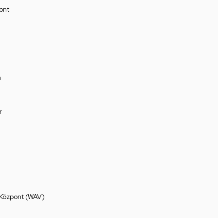
ont
a
r
 Központ (WAV)