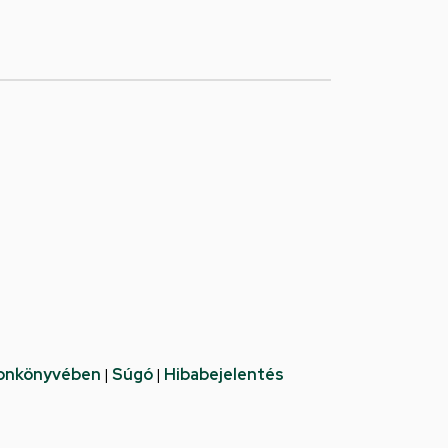
fonkönyvében
|
Súgó
|
Hibabejelentés