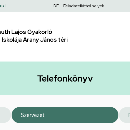
Felső
mail
DE
Feladatellátási helyek
navigáció
uth Lajos Gyakorló
Iskolája Arany János téri
Telefonkönyv