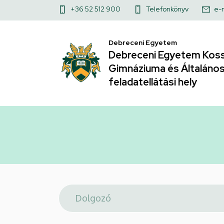
Telefonkönyv
Ugrás
Felső
+36 52 512 900
Telefonkönyv
e-
a
|
kapcsolat
tartalomra
Debreceni Egyetem
menü
Debreceni
Debreceni Egyetem Koss
Gimnáziuma és Általános 
Egyetem
feladatellátási hely
Kossuth
Lajos
Gyakorló
Gimnáziuma
és
Általános