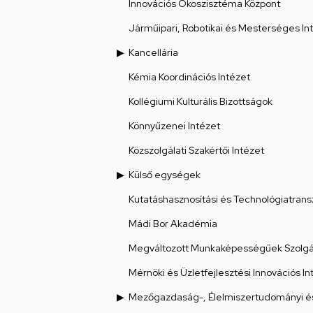
Innovációs Ökoszisztéma Központ
Járműipari, Robotikai és Mesterséges Int
Kancellária
Kémia Koordinációs Intézet
Kollégiumi Kulturális Bizottságok
Könnyűzenei Intézet
Közszolgálati Szakértői Intézet
Külső egységek
Kutatáshasznosítási és Technológiatrans
Mádi Bor Akadémia
Megváltozott Munkaképességűek Szolgál
Mérnöki és Üzletfejlesztési Innovációs In
Mezőgazdaság-, Élelmiszertudományi és