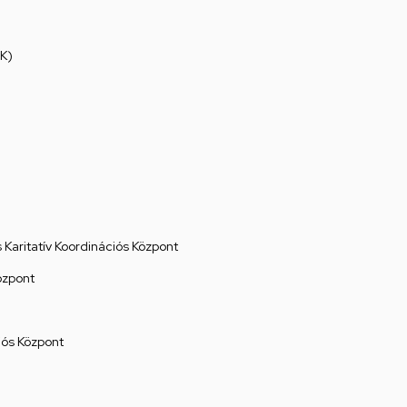
K)
Karitatív Koordinációs Központ
özpont
ós Központ