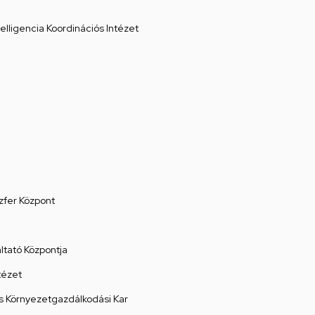
elligencia Koordinációs Intézet
zfer Központ
tató Központja
tézet
 Környezetgazdálkodási Kar