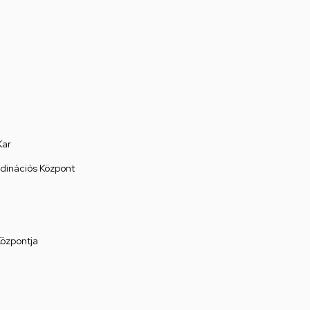
Kar
rdinációs Központ
Központja