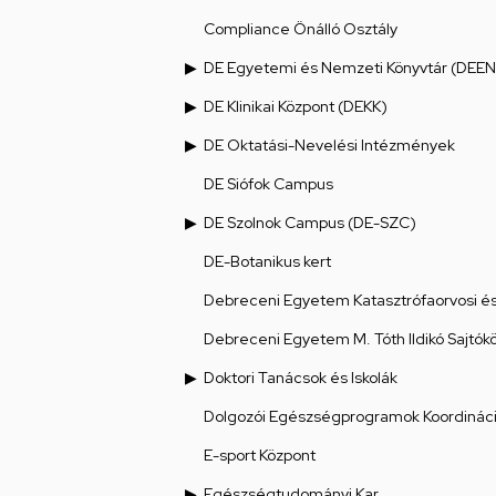
Compliance Önálló Osztály
DE Egyetemi és Nemzeti Könyvtár (DEEN
DE Klinikai Központ (DEKK)
DE Oktatási-Nevelési Intézmények
DE Siófok Campus
DE Szolnok Campus (DE-SZC)
DE-Botanikus kert
Debreceni Egyetem Katasztrófaorvosi és 
Debreceni Egyetem M. Tóth Ildikó Sajtók
Doktori Tanácsok és Iskolák
Dolgozói Egészségprogramok Koordináci
E-sport Központ
Egészségtudományi Kar