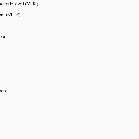
ációs Intézet (MEKI)
ont (METK)
pont
pont
t