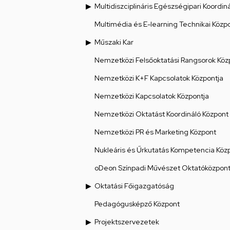
Multidiszciplináris Egészségipari Koordin
Multimédia és E-learning Technikai Közp
Műszaki Kar
Nemzetközi Felsőoktatási Rangsorok Köz
Nemzetközi K+F Kapcsolatok Központja
Nemzetközi Kapcsolatok Központja
Nemzetközi Oktatást Koordináló Központ
Nemzetközi PR és Marketing Központ
Nukleáris és Űrkutatás Kompetencia Köz
oDeon Színpadi Művészet Oktatóközpon
Oktatási Főigazgatóság
Pedagógusképző Központ
Projektszervezetek