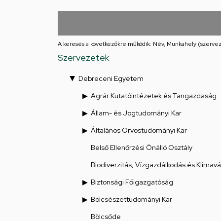
Iskolája
Arany
János
A keresés a következőkre működik: Név, Munkahely (szervez
Szervezetek
téri
Debreceni Egyetem
feladatellátási
Agrár Kutatóintézetek és Tangazdaság
hely
Állam- és Jogtudományi Kar
Általános Orvostudományi Kar
Belső Ellenőrzési Önálló Osztály
Biodiverzitás, Vízgazdálkodás és Klímav
Biztonsági Főigazgatóság
Bölcsészettudományi Kar
Bölcsőde