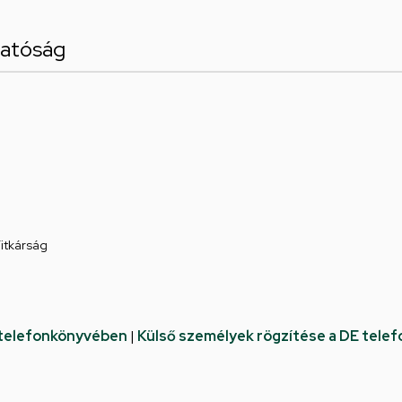
gatóság
Titkárság
 telefonkönyvében
|
Külső személyek rögzítése a DE tele