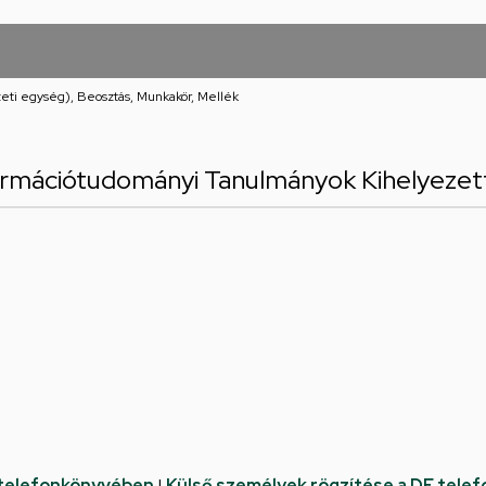
eti egység), Beosztás, Munkakör, Mellék
formációtudományi Tanulmányok Kihelyezet
 telefonkönyvében
|
Külső személyek rögzítése a DE tele