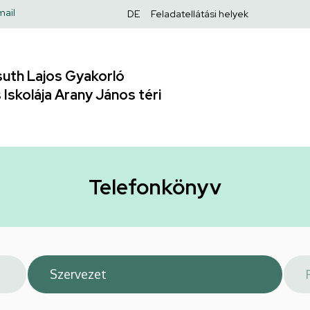
Felső
mail
DE
Feladatellátási helyek
navigáció
uth Lajos Gyakorló
Iskolája Arany János téri
Telefonkönyv