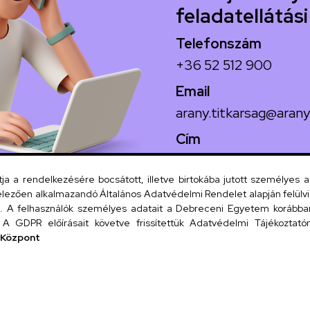
feladatellátási
Telefonszám
+36 52 512 900
Email
arany.titkarsag@arany
Cím
4026 Debrecen, Arany
 a rendelkezésére bocsátott, illetve birtokába jutott személyes 
lezően alkalmazandó Általános Adatvédelmi Rendelet alapján felülviz
A felhasználók személyes adatait a Debreceni Egyetem korábban i
Szervezeti
A GDPR előírásait követve frissítettük Adatvédelmi Tájékoztatónk
 Központ
UD tel