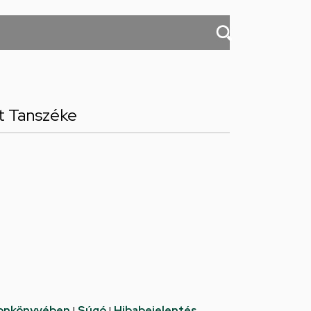
t Tanszéke
fonkönyvében
|
Súgó
|
Hibabejelentés