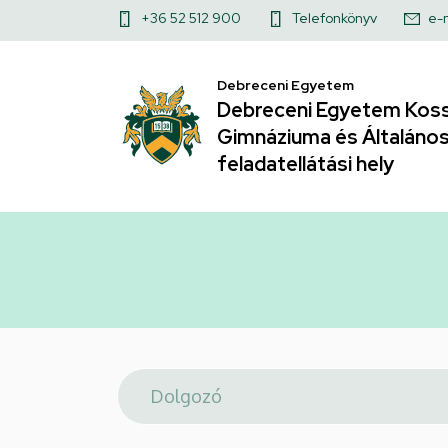
Telefonkönyv
Ugrás
Felső
+36 52 512 900
Telefonkönyv
e-
a
|
kapcsolat
tartalomra
Debreceni Egyetem
menü
Debreceni
Debreceni Egyetem Koss
Gimnáziuma és Általános 
Egyetem
feladatellátási hely
Kossuth
Lajos
Gyakorló
Gimnáziuma
és
Általános