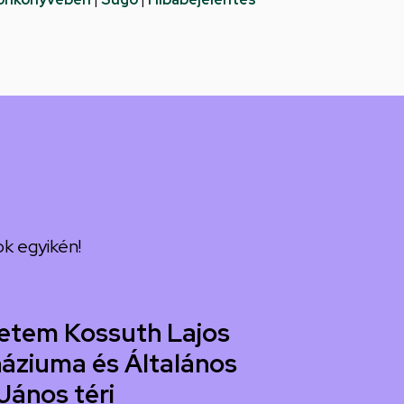
k egyikén!
etem Kossuth Lajos
áziuma és Általános
János téri