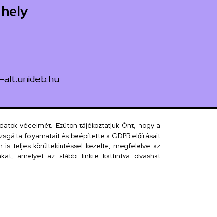
 hely
-alt.unideb.hu
 János tér 1.
adatok védelmét. Ezúton tájékoztatjuk Önt, hogy a
sgálta folyamatait és beépítette a GDPR előírásait
s teljes körültekintéssel kezelte, megfelelve az
 telefonkönyv
at, amelyet az alábbi linkre kattintva olvashat
efonkönyv