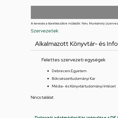
Iskolája
Arany
János
A keresés a következőkre működik: Név, Munkahely (szervez
Szervezetek
téri
Alkalmazott Könyvtár- és In
feladatellátási
hely
Felettes szervezeti egységek
Debreceni Egyetem
Bölcsészettudományi Kar
Média- és Könyvtártudományi Intézet
Nincs találat.
Dolgozói adatmódosítás igénylése a DE