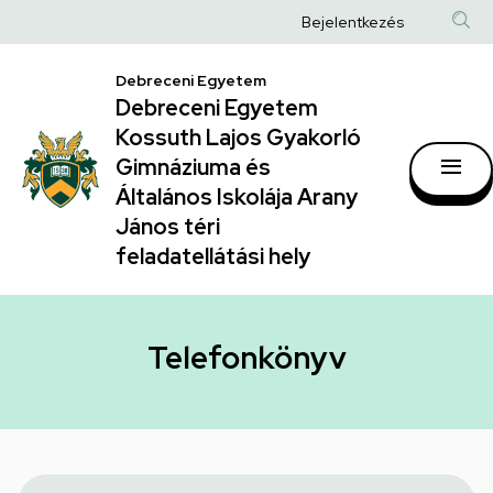
Telefonkönyv
Ugrás
Anonim
Bejelentkezés
a
|
Felhasználói
tartalomra
Debreceni Egyetem
Debreceni
fiók
Debreceni Egyetem
Egyetem
menüje
Kossuth Lajos Gyakorló
Kossuth
Gimnáziuma és
Általános Iskolája Arany
Lajos
János téri
Gyakorló
feladatellátási hely
Gimnáziuma
és
Általános
Telefonkönyv
Iskolája
Arany
János