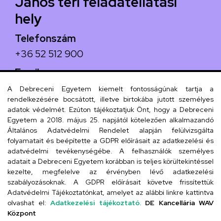
János téri feladatellátási
hely
Telefonszám
+36 52 512 900
Email
arany.titkarsag@arany-alt.unideb.hu
A Debreceni Egyetem kiemelt fontosságúnak tartja a
rendelkezésére bocsátott, illetve birtokába jutott személyes
Cím
adatok védelmét. Ezúton tájékoztatjuk Önt, hogy a Debreceni
Egyetem a 2018. május 25. napjától kötelezően alkalmazandó
4026 Debrecen, Arany János tér 1.
Általános Adatvédelmi Rendelet alapján felülvizsgálta
folyamatait és beépítette a GDPR előírásait az adatkezelési és
adatvédelmi tevékenységébe. A felhasználók személyes
adatait a Debreceni Egyetem korábban is teljes körültekintéssel
Szervezeti telefonkönyv
kezelte, megfelelve az érvényben lévő adatkezelési
szabályozásoknak. A GDPR előírásait követve frissítettük
Adatvédelmi Tájékoztatónkat, amelyet az alábbi linkre kattintva
olvashat el:
Adatkezelési tájékoztató.
DE Kancellária WAV
UD telefonkönyv
Központ