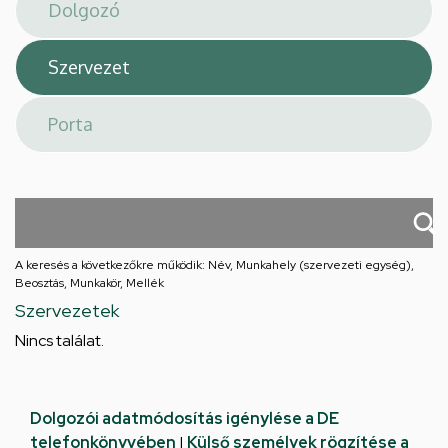
téri
feladatellátási
hely
A keresés a következőkre működik: Név, Munkahely (szervezeti egység),
Beosztás, Munkakör, Mellék
Szervezetek
Nincs találat.
Dolgozói adatmódosítás igénylése a DE
telefonkönyvében
|
Külső személyek rögzítése a