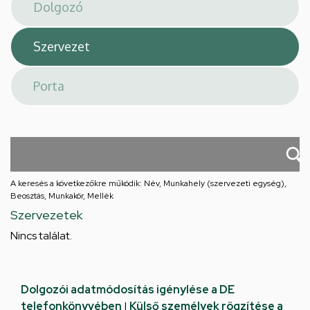
téri
feladatellátási
hely
A keresés a következőkre működik: Név, Munkahely (szervezeti egység),
Beosztás, Munkakör, Mellék
Szervezetek
Nincs találat.
Dolgozói adatmódosítás igénylése a DE
telefonkönyvében
|
Külső személyek rögzítése a