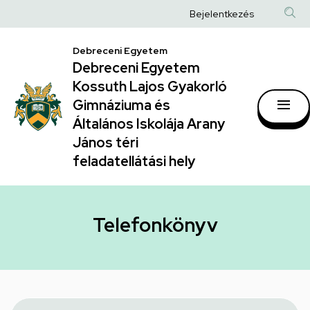
Telefonkönyv
Ugrás
Anonim
Bejelentkezés
a
|
Felhasználói
tartalomra
Debreceni Egyetem
Debreceni
fiók
Debreceni Egyetem
Egyetem
menüje
Kossuth Lajos Gyakorló
Kossuth
Gimnáziuma és
Általános Iskolája Arany
Lajos
János téri
Gyakorló
feladatellátási hely
Gimnáziuma
és
Általános
Telefonkönyv
Iskolája
Arany
János