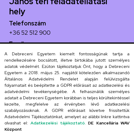
János téri feladatellátási
hely
Telefonszám
+36 52 512 900
Email
arany.titkarsag@arany-alt.unideb.hu
A Debreceni Egyetem kiemelt fontosságúnak tartja a
rendelkezésére bocsátott, illetve birtokába jutott személyes
Cím
adatok védelmét. Ezúton tájékoztatjuk Önt, hogy a Debreceni
Egyetem a 2018. május 25. napjától kötelezően alkalmazandó
4026 Debrecen, Arany János tér 1.
Általános Adatvédelmi Rendelet alapján felülvizsgálta
folyamatait és beépítette a GDPR előírásait az adatkezelési és
adatvédelmi tevékenységébe. A felhasználók személyes
adatait a Debreceni Egyetem korábban is teljes körültekintéssel
Szervezeti telefonkönyv
kezelte, megfelelve az érvényben lévő adatkezelési
szabályozásoknak. A GDPR előírásait követve frissítettük
Adatvédelmi Tájékoztatónkat, amelyet az alábbi linkre kattintva
olvashat el:
Adatkezelési tájékoztató.
DE Kancellária WAV
UD telefonkönyv
Központ