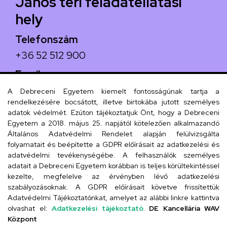
János téri feladatellátási
hely
Telefonszám
+36 52 512 900
Email
arany.titkarsag@arany-alt.unideb.hu
A Debreceni Egyetem kiemelt fontosságúnak tartja a
rendelkezésére bocsátott, illetve birtokába jutott személyes
Cím
adatok védelmét. Ezúton tájékoztatjuk Önt, hogy a Debreceni
Egyetem a 2018. május 25. napjától kötelezően alkalmazandó
4026 Debrecen, Arany János tér 1.
Általános Adatvédelmi Rendelet alapján felülvizsgálta
folyamatait és beépítette a GDPR előírásait az adatkezelési és
adatvédelmi tevékenységébe. A felhasználók személyes
adatait a Debreceni Egyetem korábban is teljes körültekintéssel
Szervezeti telefonkönyv
kezelte, megfelelve az érvényben lévő adatkezelési
szabályozásoknak. A GDPR előírásait követve frissítettük
Adatvédelmi Tájékoztatónkat, amelyet az alábbi linkre kattintva
olvashat el:
Adatkezelési tájékoztató.
DE Kancellária WAV
UD telefonkönyv
Központ