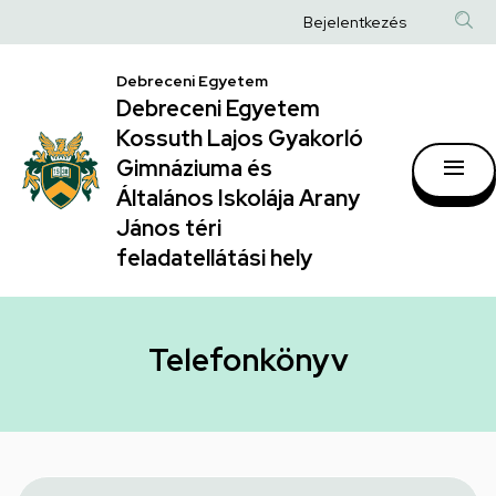
Telefonkönyv
Ugrás
Anonim
Bejelentkezés
a
|
Felhasználói
tartalomra
Debreceni Egyetem
Debreceni
fiók
Debreceni Egyetem
Egyetem
menüje
Kossuth Lajos Gyakorló
Kossuth
Gimnáziuma és
Általános Iskolája Arany
Lajos
János téri
Gyakorló
feladatellátási hely
Gimnáziuma
és
Általános
Telefonkönyv
Iskolája
Arany
János