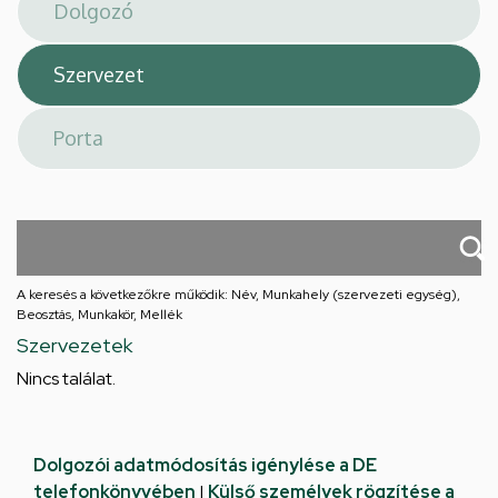
téri
feladatellátási
hely
A keresés a következőkre működik: Név, Munkahely (szervezeti egység),
Beosztás, Munkakör, Mellék
Szervezetek
Nincs találat.
Dolgozói adatmódosítás igénylése a DE
telefonkönyvében
|
Külső személyek rögzítése a