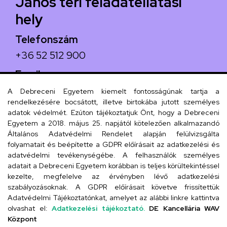
János téri feladatellátási
hely
Telefonszám
+36 52 512 900
Email
arany.titkarsag@arany-alt.unideb.hu
A Debreceni Egyetem kiemelt fontosságúnak tartja a
rendelkezésére bocsátott, illetve birtokába jutott személyes
Cím
adatok védelmét. Ezúton tájékoztatjuk Önt, hogy a Debreceni
Egyetem a 2018. május 25. napjától kötelezően alkalmazandó
4026 Debrecen, Arany János tér 1.
Általános Adatvédelmi Rendelet alapján felülvizsgálta
folyamatait és beépítette a GDPR előírásait az adatkezelési és
adatvédelmi tevékenységébe. A felhasználók személyes
adatait a Debreceni Egyetem korábban is teljes körültekintéssel
Szervezeti telefonkönyv
kezelte, megfelelve az érvényben lévő adatkezelési
szabályozásoknak. A GDPR előírásait követve frissítettük
Adatvédelmi Tájékoztatónkat, amelyet az alábbi linkre kattintva
olvashat el:
Adatkezelési tájékoztató.
DE Kancellária WAV
UD telefonkönyv
Központ