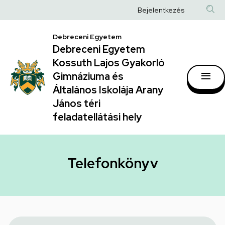
Telefonkönyv
Ugrás
Anonim
Bejelentkezés
a
|
Felhasználói
tartalomra
Debreceni Egyetem
Debreceni
fiók
Debreceni Egyetem
Egyetem
menüje
Kossuth Lajos Gyakorló
Kossuth
Gimnáziuma és
Általános Iskolája Arany
Lajos
János téri
Gyakorló
feladatellátási hely
Gimnáziuma
és
Általános
Telefonkönyv
Iskolája
Arany
János