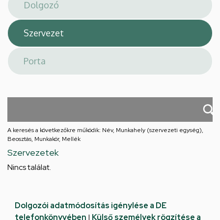
téri
feladatellátási
hely
A keresés a következőkre működik: Név, Munkahely (szervezeti egység),
Beosztás, Munkakör, Mellék
Szervezetek
Nincs találat.
Dolgozói adatmódosítás igénylése a DE
telefonkönyvében
|
Külső személyek rögzítése a