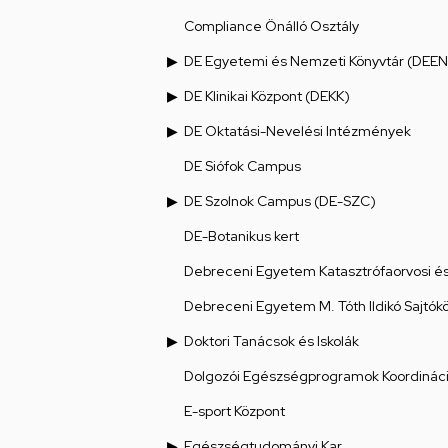
Compliance Önálló Osztály
DE Egyetemi és Nemzeti Könyvtár (DEEN
DE Klinikai Központ (DEKK)
DE Oktatási-Nevelési Intézmények
DE Siófok Campus
DE Szolnok Campus (DE-SZC)
DE-Botanikus kert
Debreceni Egyetem Katasztrófaorvosi és 
Debreceni Egyetem M. Tóth Ildikó Sajtók
Doktori Tanácsok és Iskolák
Dolgozói Egészségprogramok Koordináci
E-sport Központ
Egészségtudományi Kar