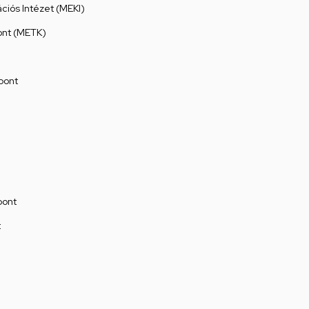
ációs Intézet (MEKI)
ont (METK)
pont
pont
t