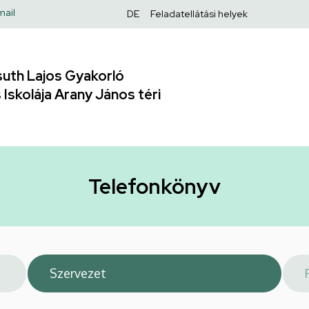
Felső
mail
DE
Feladatellátási helyek
navigáció
uth Lajos Gyakorló
Iskolája Arany János téri
Telefonkönyv