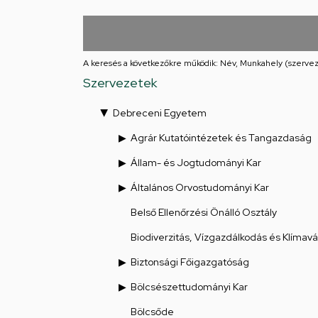
Iskolája
Arany
János
A keresés a következőkre működik: Név, Munkahely (szervez
Szervezetek
téri
Debreceni Egyetem
feladatellátási
Agrár Kutatóintézetek és Tangazdaság
hely
Állam- és Jogtudományi Kar
Általános Orvostudományi Kar
Belső Ellenőrzési Önálló Osztály
Biodiverzitás, Vízgazdálkodás és Klímav
Biztonsági Főigazgatóság
Bölcsészettudományi Kar
Bölcsőde