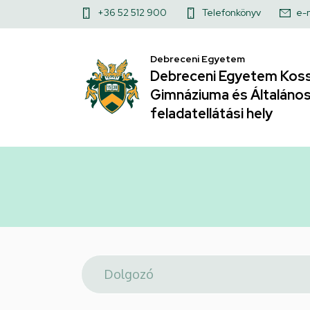
Telefonkönyv
Ugrás
Felső
+36 52 512 900
Telefonkönyv
e-
a
|
kapcsolat
tartalomra
Debreceni Egyetem
menü
Debreceni
Debreceni Egyetem Koss
Gimnáziuma és Általános 
Egyetem
feladatellátási hely
Kossuth
Lajos
Gyakorló
Gimnáziuma
és
Általános