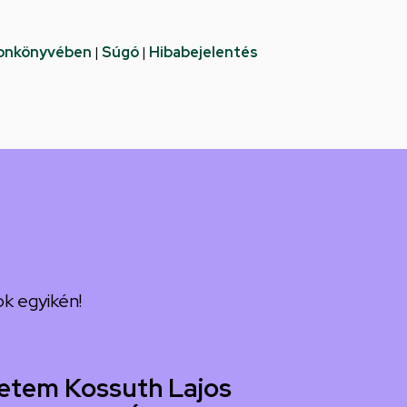
fonkönyvében
|
Súgó
|
Hibabejelentés
k egyikén!
etem Kossuth Lajos