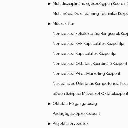
Multidiszciplináris Egészségipari Koordin
Multimédia és E-learning Technikai Közp
Műszaki Kar
Nemzetközi Felsőoktatási Rangsorok Köz
Nemzetközi K+F Kapcsolatok Központja
Nemzetközi Kapcsolatok Központja
Nemzetközi Oktatást Koordináló Központ
Nemzetközi PR és Marketing Központ
Nukleáris és Űrkutatás Kompetencia Köz
oDeon Színpadi Művészet Oktatóközpon
Oktatási Főigazgatóság
Pedagógusképző Központ
Projektszervezetek