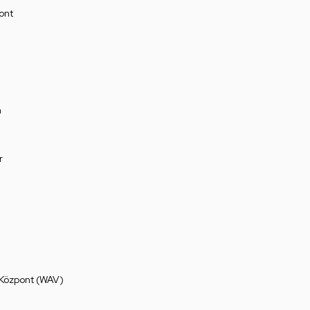
ont
a
r
 Központ (WAV)