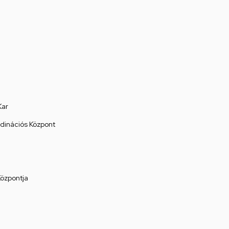
Kar
rdinációs Központ
Központja