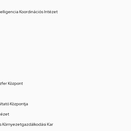
elligencia Koordinációs Intézet
zfer Központ
tató Központja
tézet
 Környezetgazdálkodási Kar