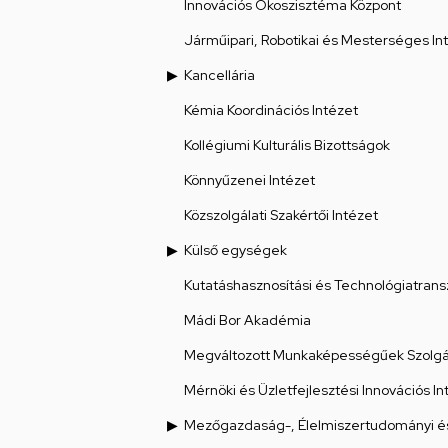
Innovációs Ökoszisztéma Központ
Járműipari, Robotikai és Mesterséges Int
Kancellária
Kémia Koordinációs Intézet
Kollégiumi Kulturális Bizottságok
Könnyűzenei Intézet
Közszolgálati Szakértői Intézet
Külső egységek
Kutatáshasznosítási és Technológiatrans
Mádi Bor Akadémia
Megváltozott Munkaképességűek Szolgál
Mérnöki és Üzletfejlesztési Innovációs In
Mezőgazdaság-, Élelmiszertudományi és