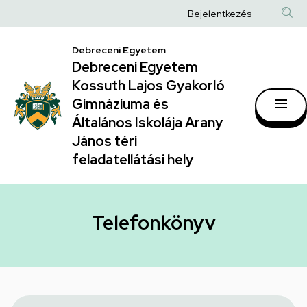
Telefonkönyv
Ugrás
Anonim
Bejelentkezés
a
|
Felhasználói
tartalomra
Debreceni Egyetem
Debreceni
fiók
Debreceni Egyetem
Egyetem
menüje
Kossuth Lajos Gyakorló
Kossuth
Gimnáziuma és
Általános Iskolája Arany
Lajos
János téri
Gyakorló
feladatellátási hely
Gimnáziuma
és
Általános
Telefonkönyv
Iskolája
Arany
János