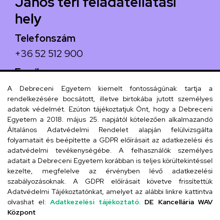
János téri feladatellátási
hely
Telefonszám
+36 52 512 900
Email
arany.titkarsag@arany-alt.unideb.hu
A Debreceni Egyetem kiemelt fontosságúnak tartja a
rendelkezésére bocsátott, illetve birtokába jutott személyes
Cím
adatok védelmét. Ezúton tájékoztatjuk Önt, hogy a Debreceni
Egyetem a 2018. május 25. napjától kötelezően alkalmazandó
4026 Debrecen, Arany János tér 1.
Általános Adatvédelmi Rendelet alapján felülvizsgálta
folyamatait és beépítette a GDPR előírásait az adatkezelési és
adatvédelmi tevékenységébe. A felhasználók személyes
adatait a Debreceni Egyetem korábban is teljes körültekintéssel
Szervezeti telefonkönyv
kezelte, megfelelve az érvényben lévő adatkezelési
szabályozásoknak. A GDPR előírásait követve frissítettük
Adatvédelmi Tájékoztatónkat, amelyet az alábbi linkre kattintva
olvashat el:
Adatkezelési tájékoztató.
DE Kancellária WAV
UD telefonkönyv
Központ