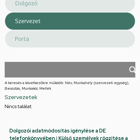
téri
feladatellátási
hely
A keresés a következőkre működik: Név, Munkahely (szervezeti egység),
Beosztás, Munkakör, Mellék
Szervezetek
Nincs találat.
Dolgozói adatmódosítás igénylése a DE
telefonkönyvében
|
Külső személyek rögzítése a