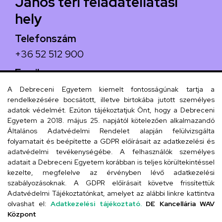
János téri feladatellátási
hely
Telefonszám
+36 52 512 900
Email
arany.titkarsag@arany-alt.unideb.hu
A Debreceni Egyetem kiemelt fontosságúnak tartja a
rendelkezésére bocsátott, illetve birtokába jutott személyes
Cím
adatok védelmét. Ezúton tájékoztatjuk Önt, hogy a Debreceni
Egyetem a 2018. május 25. napjától kötelezően alkalmazandó
4026 Debrecen, Arany János tér 1.
Általános Adatvédelmi Rendelet alapján felülvizsgálta
folyamatait és beépítette a GDPR előírásait az adatkezelési és
adatvédelmi tevékenységébe. A felhasználók személyes
adatait a Debreceni Egyetem korábban is teljes körültekintéssel
Szervezeti telefonkönyv
kezelte, megfelelve az érvényben lévő adatkezelési
szabályozásoknak. A GDPR előírásait követve frissítettük
Adatvédelmi Tájékoztatónkat, amelyet az alábbi linkre kattintva
olvashat el:
Adatkezelési tájékoztató.
DE Kancellária WAV
UD telefonkönyv
Központ