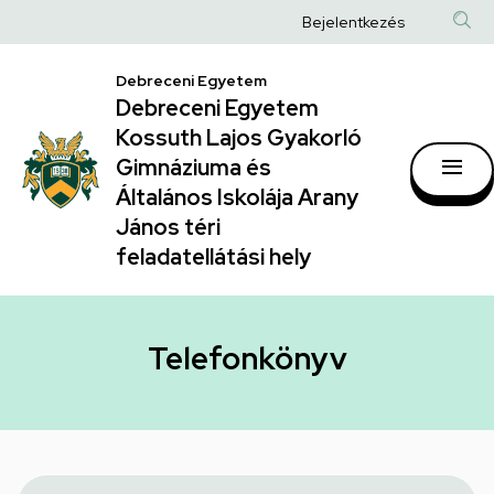
Telefonkönyv
Ugrás
Anonim
Bejelentkezés
a
|
Felhasználói
tartalomra
Debreceni Egyetem
Debreceni
fiók
Debreceni Egyetem
Egyetem
menüje
Kossuth Lajos Gyakorló
Kossuth
Gimnáziuma és
Általános Iskolája Arany
Lajos
János téri
Gyakorló
feladatellátási hely
Gimnáziuma
és
Általános
Telefonkönyv
Iskolája
Arany
János