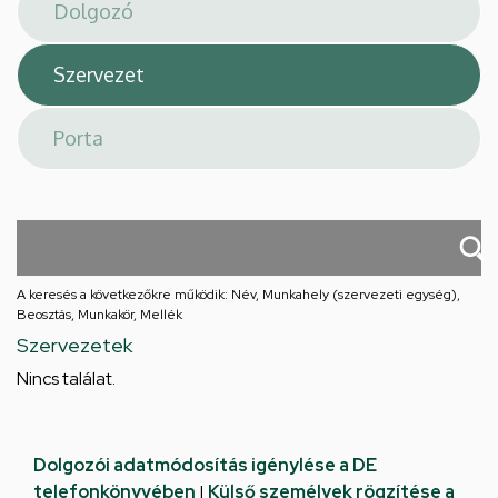
téri
feladatellátási
hely
A keresés a következőkre működik: Név, Munkahely (szervezeti egység),
Beosztás, Munkakör, Mellék
Szervezetek
Nincs találat.
Dolgozói adatmódosítás igénylése a DE
telefonkönyvében
|
Külső személyek rögzítése a