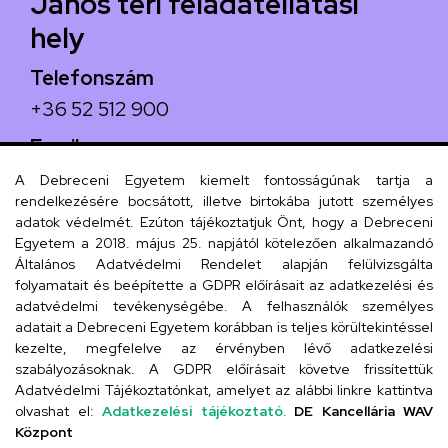
János téri feladatellátási
hely
Telefonszám
+36 52 512 900
Email
arany.titkarsag@arany-alt.unideb.hu
A Debreceni Egyetem kiemelt fontosságúnak tartja a
rendelkezésére bocsátott, illetve birtokába jutott személyes
Cím
adatok védelmét. Ezúton tájékoztatjuk Önt, hogy a Debreceni
Egyetem a 2018. május 25. napjától kötelezően alkalmazandó
4026 Debrecen, Arany János tér 1.
Általános Adatvédelmi Rendelet alapján felülvizsgálta
folyamatait és beépítette a GDPR előírásait az adatkezelési és
adatvédelmi tevékenységébe. A felhasználók személyes
adatait a Debreceni Egyetem korábban is teljes körültekintéssel
Szervezeti telefonkönyv
kezelte, megfelelve az érvényben lévő adatkezelési
szabályozásoknak. A GDPR előírásait követve frissítettük
Adatvédelmi Tájékoztatónkat, amelyet az alábbi linkre kattintva
olvashat el:
Adatkezelési tájékoztató.
DE Kancellária WAV
UD telefonkönyv
Központ