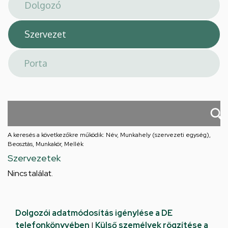
téri
feladatellátási
hely
A keresés a következőkre működik: Név, Munkahely (szervezeti egység),
Beosztás, Munkakör, Mellék
Szervezetek
Nincs találat.
Dolgozói adatmódosítás igénylése a DE
telefonkönyvében
|
Külső személyek rögzítése a