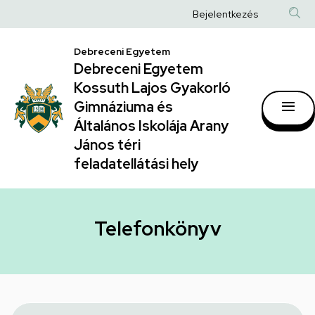
Telefonkönyv
Ugrás
Anonim
Bejelentkezés
a
|
Felhasználói
tartalomra
Debreceni Egyetem
Debreceni
fiók
Debreceni Egyetem
Egyetem
menüje
Kossuth Lajos Gyakorló
Kossuth
Gimnáziuma és
Általános Iskolája Arany
Lajos
János téri
Gyakorló
feladatellátási hely
Gimnáziuma
és
Általános
Telefonkönyv
Iskolája
Arany
János