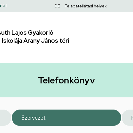
Felső
mail
DE
Feladatellátási helyek
navigáció
uth Lajos Gyakorló
Iskolája Arany János téri
Telefonkönyv