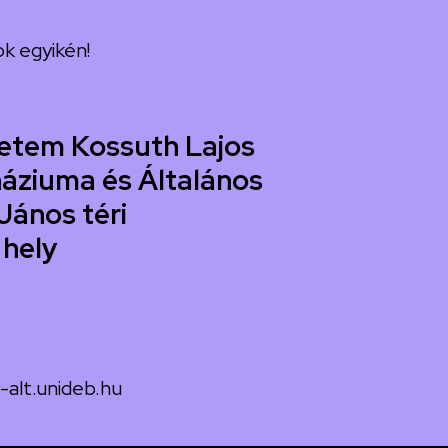
k egyikén!
etem Kossuth Lajos
áziuma és Általános
János téri
 hely
-alt.unideb.hu