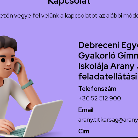
Kapcsolat
etén vegye fel velünk a kapcsolatot az alábbi módo
Debreceni Egy
Gyakorló Gimn
Iskolája Arany 
feladatellátási
Telefonszám
+36 52 512 900
Email
arany.titkarsag@arany
Cím