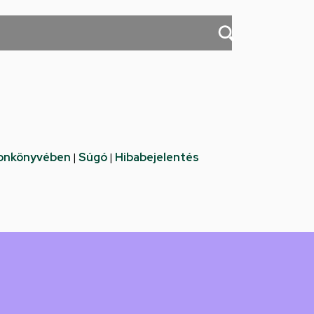
fonkönyvében
|
Súgó
|
Hibabejelentés