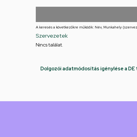
Iskolája
Arany
János
A keresés a következőkre működik: Név, Munkahely (szervez
Szervezetek
téri
Nincs találat.
feladatellátási
hely
Dolgozói adatmódosítás igénylése a DE