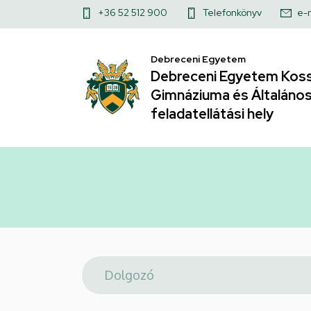
Telefonkönyv
Ugrás
Felső
+36 52 512 900
Telefonkönyv
e-
a
|
kapcsolat
tartalomra
Debreceni Egyetem
menü
Debreceni
Debreceni Egyetem Koss
Gimnáziuma és Általános 
Egyetem
feladatellátási hely
Kossuth
Lajos
Gyakorló
Gimnáziuma
és
Általános