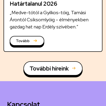
Határtalanul 2026
„Medve-tótól a Gyilkos-tóig, Tamási
Árontól Csíksomlyóig – élményekben
gazdag hat nap Erdély szívében.”
Tovább
További híreink
Kapcsolat