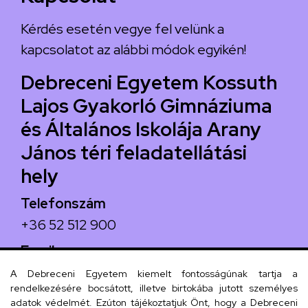
Kérdés esetén vegye fel velünk a
kapcsolatot az alábbi módok egyikén!
Debreceni Egyetem Kossuth
Lajos Gyakorló Gimnáziuma
és Általános Iskolája Arany
János téri feladatellátási
hely
Telefonszám
+36 52 512 900
Email
arany.titkarsag@arany-alt.unideb.hu
A Debreceni Egyetem kiemelt fontosságúnak tartja a
rendelkezésére bocsátott, illetve birtokába jutott személyes
Cím
adatok védelmét. Ezúton tájékoztatjuk Önt, hogy a Debreceni