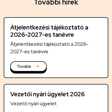
T
További hírek
o
v
á
Átjelentkezési tájékoztató a
b
2026-2027-es tanévre
b
i
Átjelentkezési tájékoztató a 2026-
h
2027-es tanévre
í
r
Tovább
e
k
Vezetői nyári ügyelet 2026
Vezető nyári ügyelet