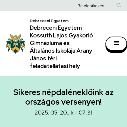
Sikeres
Ugrás
Anonim
Bejelentkezés
a
népdaléneklőink
Felhasználói
tartalomra
Debreceni Egyetem
az
fiók
Debreceni Egyetem
országos
menüje
Kossuth Lajos Gyakorló
versenyen!
Gimnáziuma és
Általános Iskolája Arany
|
János téri
Debreceni
feladatellátási hely
Egyetem
Kossuth
Lajos
Sikeres népdaléneklőink az
Gyakorló
országos versenyen!
Gimnáziuma
2025. 05. 20., k – 07:31
és