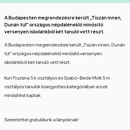
Általános
Iskolája
A Budapesten megrendezésre került „Tiszán innen,
Arany
Dunán túl” országos népdaléneklő minősítő
János
versenyen iskolánkból két tanuló vett részt.
téri
A Budapesten megrendezésre került „Tiszán innen, Dunán
feladatellátási
túl” országos népdaléneklő minősítő versenyen
hely
iskolánkból két tanuló vett részt.
Kun Fruzsina 5.k osztályos és Szabó–Bede Molli 5.m
osztályos tanulók kisegyüttes kategóriában ezüst
minősítést kaptak.
Szeretettel gratulálunk a lányoknak!