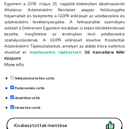
Egyetem a 2018. május 25. napjától kötelezően alkalmazandó
4026 Debrecen, Arany János tér 1.
Általános Adatvédelmi Rendelet alapján felülvizsgálta
folyamatait és beépítette a GDPR előírásait az adatkezelési és
adatvédelmi tevékenységébe. A felhasználók személyes
adatait a Debreceni Egyetem korábban is teljes körültekintéssel
Szervezeti telefonkönyv
kezelte, megfelelve az érvényben lévő adatkezelési
szabályozásoknak. A GDPR előírásait követve frissítettük
Adatvédelmi Tájékoztatónkat, amelyet az alábbi linkre kattintva
olvashat el:
Adatkezelési tájékoztató.
DE Kancellária WAV
UD telefonkönyv
Központ
More info
Nélkülözhetetlen sütik
Funkcionális sütik
Analitikai sütik
Adatvédelem
Adatvédelem
Hirdetési sütik
Régi oldal
Kiválasztottak mentése